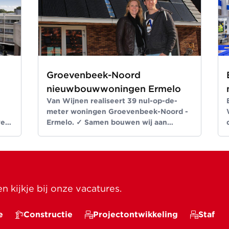
Groevenbeek-Noord
nieuwbouwwoningen Ermelo
Van Wijnen realiseert 39 nul-op-de-
meter woningen Groevenbeek-Noord -
wen
Ermelo. ✓ Samen bouwen wij aan
 ✓
ruimte voor een beter leven ✓ Meer dan
bouwen sinds 1907
 kijkje bij onze vacatures.
e
Constructie
Projectontwikkeling
Staf