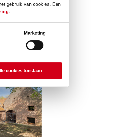
 het gebruik van cookies. Een
t volgende
ring
.
 geoptimaliseerd
van zorg en
Marketing
 de wensen van
 het complex
tructuur van de
lle cookies toestaan