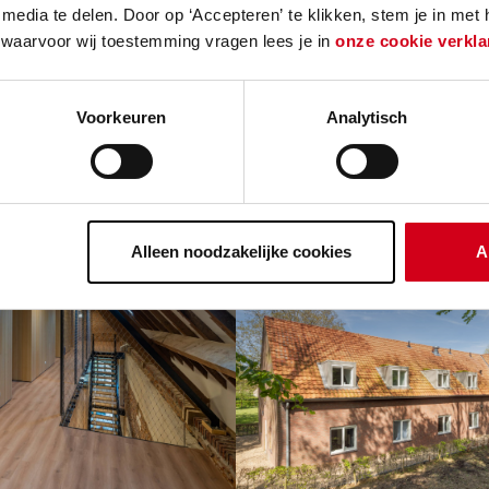
media te delen. Door op ‘Accepteren’ te klikken, stem je in met
 ZOwonen en LEVANTOgroep ontwikkelden wij he
 waarvoor wij toestemming vragen lees je in
onze cookie verkla
 boerderij waarbij de huidige functie en structuur
olledige hoeve complex benut wordt ten behoeve 
Voorkeuren
Analytisch
’s hebben ieder een transformatie ondergaan die
borgen. Wijzigingen aan het exterieur en binnen
 eigentijdse wijze naar de oude en kenmerkende s
Alleen noodzakelijke cookies
A