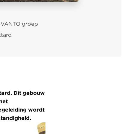
EVANTO groep
ttard
ttard. Dit gebouw
met
begeleiding wordt
standigheid.