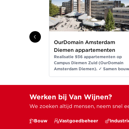
OurDomain Amsterdam
Diemen appartementen
Realisatie 936 appartementen op
Campus Diemen Zuid (OurDomain
Amsterdam Diemen). ✓ Samen bou
wij aan ruimte voor een beter leven
Meer dan bouwen sinds 1907
Werken bij Van Wijnen?
We zoeken altijd mensen, neem snel een
Bouw
Vastgoedbeheer
Industri