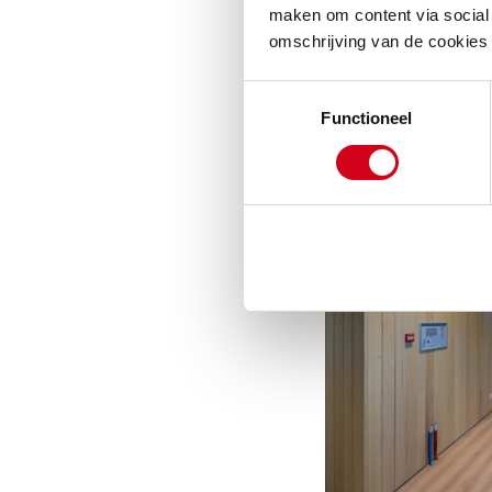
maken om content via social 
Gezamenlijk met
omschrijving van de cookies
hoofdstuk van de
worden en het v
Toestemmingsselectie
Functioneel
wonen. De studio
de bewoners waar
refereren op een
boerderij.