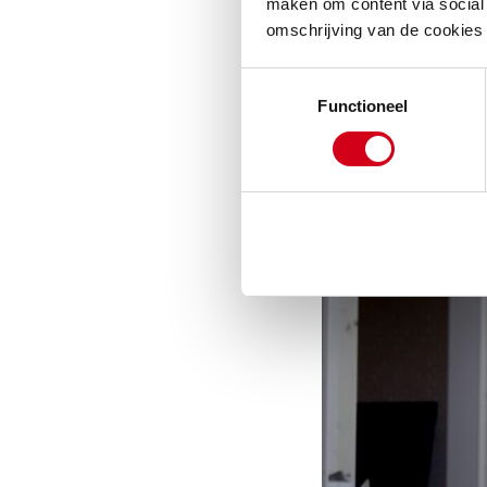
maken om content via social 
na 28 jaar te ver
omschrijving van de cookies
traject heeft erv
Toestemmingsselectie
Functioneel