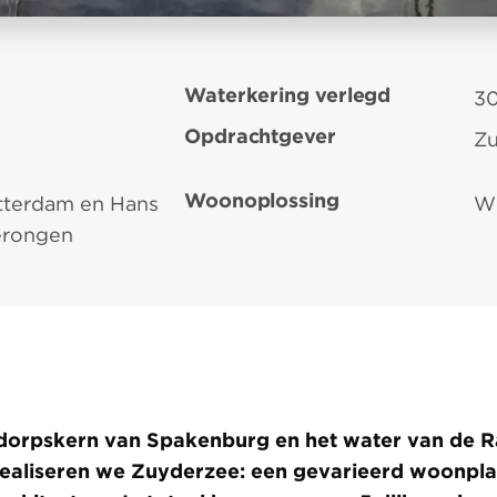
Waterkering verlegd
30
Opdrachtgever
Zu
Woonoplossing
tterdam en Hans
W
erongen
dorpskern van Spakenburg en het water van de 
realiseren we Zuyderzee: een gevarieerd woonpl