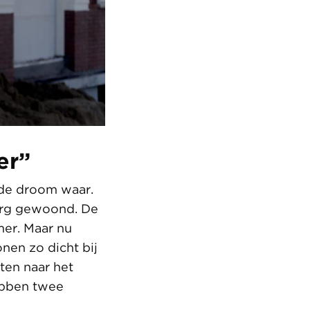
er”
rde droom waar.
urg gewoond. De
mer. Maar nu
onen zo dicht bij
uten naar het
ebben twee