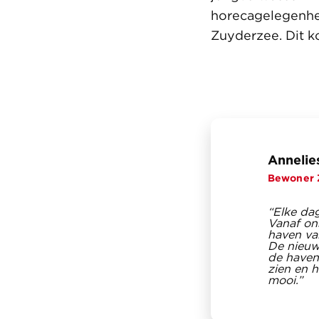
horecagelegenhed
Zuyderzee. Dit k
Annelie
Bewoner 
“Elke dag
Vanaf on
haven va
De nieuw
de haven 
zien en h
mooi.”