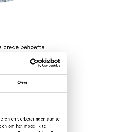
de brede behoefte
ieuwe
en, is hij toch
ar in een
ouwd en waren
Over
 eens aan. Ik was
 hij ging kijken
in een eerdere
eren en verbeteringen aan te
hij toch besloot
 en om het mogelijk te