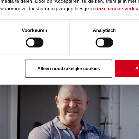
media te delen. Door op ‘Accepteren’ te klikken, stem je in met
huizen? In een uitgebreid interview vertelt Alex hoe
 waarvoor wij toestemming vragen lees je in
onze cookie verkla
aren.
Voorkeuren
Analytisch
Alleen noodzakelijke cookies
A