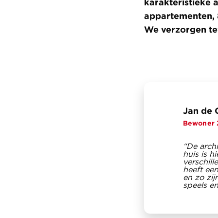
karakteristieke 
appartementen, 
We verzorgen te
Jan de 
Bewoner 
“De arch
huis is h
verschill
heeft ee
en zo zij
speels en