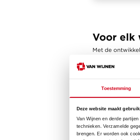
Voor elk 
Met de ontwikkel
aan woningen in 
appartement. Onda
verliefd geworde
prachtig huis. W
Toestemming
echt van plan daa
één keer verhuisd
Deze website maakt gebruik
bij vrienden en 
Van Wijnen en derde partijen
fase. Met name d
technieken. Verzamelde gege
Benieuwd naar het
brengen. Er worden ook cooki