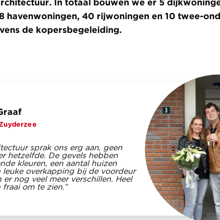
architectuur. In totaal bouwen we er 5 dijkwoning
8 havenwoningen, 40 rijwoningen en 10 twee-ond
vens de kopersbegeleiding.
Graaf
Zuyderzee
itectuur sprak ons erg aan, geen
ier hetzelfde. De gevels hebben
ende kleuren, een aantal huizen
n leuke overkapping bij de voordeur
n er nog veel meer verschillen. Heel
 fraai om te zien.”