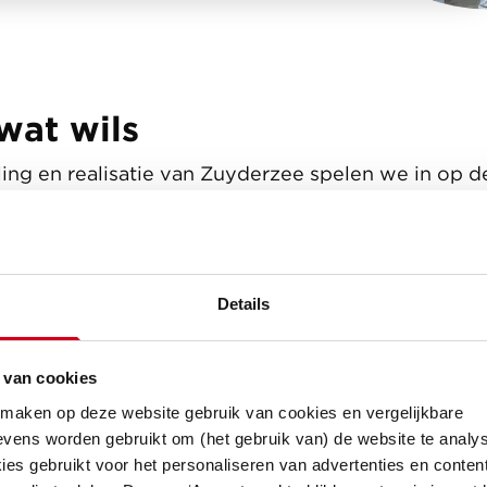
wat wils
ing en realisatie van Zuyderzee spelen we in op 
Spakenburg. Alex Ruizendaal vond hier ook zijn n
nks dat hij het helemaal niet zag zitten te verhuiz
n op zijn nieuwe appartement. “We wonen al 28 ja
e hadden zelfs de hele bovenverdieping net verb
Details
r oud te worden. Dus verhuizen, daar dacht ik niet
 in mijn leven en dat was zat.” Dat veranderde toen
 van cookies
kennissen die al een appartement hadden gekocht 
 maken op deze website gebruik van cookies en vergelijkbare
e ruimte, de plek en het uitzicht spraken hem aan.
vens worden gebruikt om (het gebruik van) de website te analys
 hele verhaal van Alex, waarin hij vertelt waarom 
es gebruikt voor het personaliseren van advertenties en content