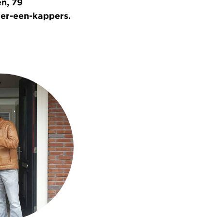
en, 79
er-een-kappers.