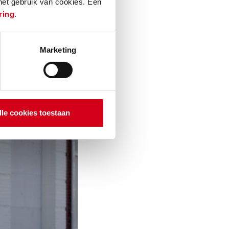
 het gebruik van cookies. Een
 hij het hele
ring
.
Marketing
lle cookies toestaan