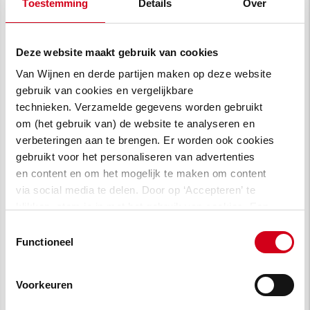
Toestemming
Details
Over
Deze website maakt gebruik van cookies
Van Wijnen en derde partijen maken op deze website
gebruik van cookies en vergelijkbare
technieken. Verzamelde gegevens worden gebruikt
om (het gebruik van) de website te analyseren en
verbeteringen aan te brengen. Er worden ook cookies
gebruikt voor het personaliseren van advertenties
en content en om het mogelijk te maken om content
via social media te delen. Door op ‘Accepteren’ te
klikken, stem je in met het gebruik van cookies. Een
omschrijving van de cookies waarvoor wij toestemming
Toestemmingsselectie
vragen lees je in
onze cookie verklaring
.
Functioneel
Voorkeuren