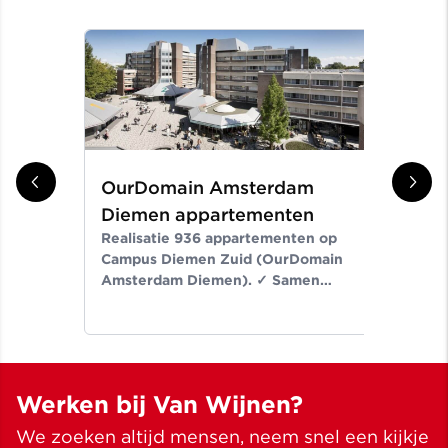
OurDomain Amsterdam
Gr
Diemen appartementen
ni
Realisatie 936 appartementen op
Er
Campus Diemen Zuid (OurDomain
Van
Amsterdam Diemen). ✓ Samen
de-
bouwen wij aan ruimte voor een
Noo
beter leven ✓ Meer dan bouwen
wij
sinds 1907
✓ M
Werken bij Van Wijnen?
We zoeken altijd mensen, neem snel een kijkje