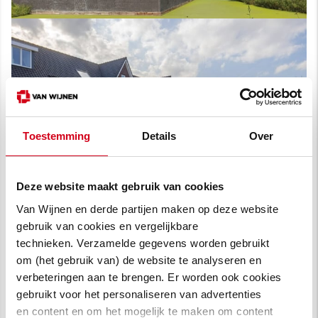
Toestemming
Details
Over
Deze website maakt gebruik van cookies
Van Wijnen en derde partijen maken op deze website
gebruik van cookies en vergelijkbare
Maatwerk
technieken. Verzamelde gegevens worden gebruikt
om (het gebruik van) de website te analyseren en
De ontwikkeling van Nieuwe Vesting is in
verbeteringen aan te brengen. Er worden ook cookies
samenspraak gegaan met de toekomstige
gebruikt voor het personaliseren van advertenties
bewoners. Middels workshops konden zij
en content en om het mogelijk te maken om content