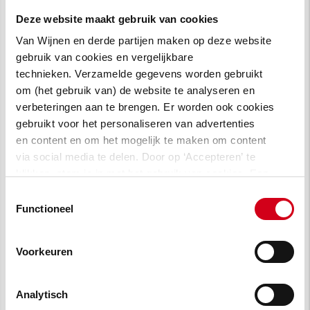
op te pakken.
Deze website maakt gebruik van cookies
Van Wijnen en derde partijen maken op deze website
Inzichten tot nu toe:
gebruik van cookies en vergelijkbare
technieken. Verzamelde gegevens worden gebruikt
In de zomer van 2020 konden we de
om (het gebruik van) de website te analyseren en
tussenbalans opmaken en de eerste inzichten
verbeteringen aan te brengen. Er worden ook cookies
gebruikt voor het personaliseren van advertenties
delen. Na één jaar de woning te monitoren
en content en om het mogelijk te maken om content
hebben we periodiek geëvalueerd hoe we
via social media te delen. Door op ‘Accepteren’ te
omgaan met de inzichten uit de monitoring.
klikken, stem je in met het gebruik van cookies. Een
Dit zijn enkele interessante inzichten:
omschrijving van de cookies waarvoor wij toestemming
Toestemmingsselectie
vragen lees je in
onze cookie verklaring
.
Functioneel
De PV opwekking loopt achter door een
storing aan de optimizers en het
Voorkeuren
omwisselen van PVT panelen.
In de daarop volgende maanden konden we
Analytisch