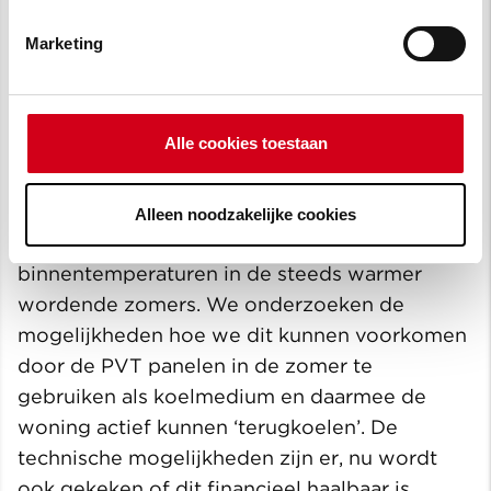
zien of de opbrengst van de PV ‘bijtrekt’ of
dat we een herijking moesten doen van de te
Marketing
verwachten jaarlijkse opbrengst.
In de zomermaanden is de
Alle cookies toestaan
binnentemperatuur lastig te reguleren
Een bekend probleem bij goed geïsoleerde
Alleen noodzakelijke cookies
woningen zijn de (te) hoge
binnentemperaturen in de steeds warmer
wordende zomers. We onderzoeken de
mogelijkheden hoe we dit kunnen voorkomen
door de PVT panelen in de zomer te
gebruiken als koelmedium en daarmee de
woning actief kunnen ‘terugkoelen’. De
technische mogelijkheden zijn er, nu wordt
ook gekeken of dit financieel haalbaar is.