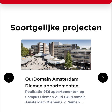
Soortgelijke projecten
OurDomain Amsterdam
Gr
Diemen appartementen
ni
Realisatie 936 appartementen op
Er
Campus Diemen Zuid (OurDomain
Van
Amsterdam Diemen). ✓ Samen
de-
bouwen wij aan ruimte voor een
Noo