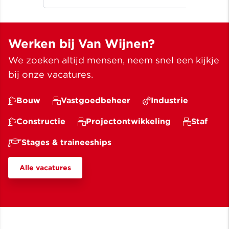
beter leven ✓ Meer dan bouwen
wij
sinds 1907
✓ M
Werken bij Van Wijnen?
We zoeken altijd mensen, neem snel een kijkje
bij onze vacatures.
Bouw
Vastgoedbeheer
Industrie
Constructie
Projectontwikkeling
Staf
Stages & traineeships
Alle vacatures