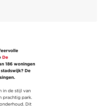
feervolle
e
De
van 186 woningen
e stadswijk? De
singen.
 in de stijl van
 prachtig park.
 onderhoud. Dit