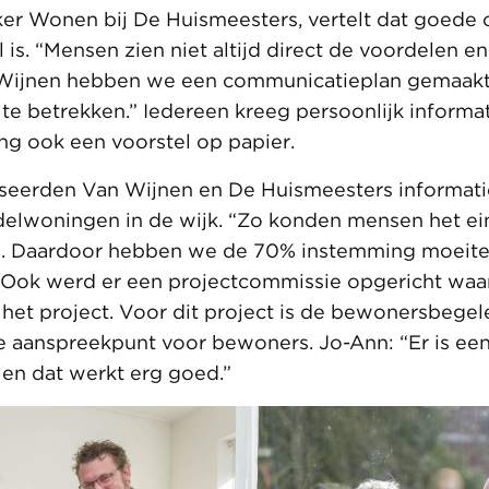
er Wonen bij De Huismeesters, vertelt dat goede
l is. “Mensen zien niet altijd direct de voordelen 
Wijnen hebben we een communicatieplan gemaak
 te betrekken.” Iedereen kreeg persoonlijk informa
ng ook een voorstel op papier.
iseerden Van Wijnen en De Huismeesters informat
delwoningen in de wijk. “Zo konden mensen het ein
en. Daardoor hebben we de 70% instemming moeite
. Ook werd er een projectcommissie opgericht wa
et project. Voor dit project is de bewonersbegel
e aanspreekpunt voor bewoners. Jo-Ann: “Er is ee
n en dat werkt erg goed.”