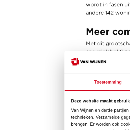
wordt in fasen ui
andere 142 woni
Meer comf
Met dit grootsc
energielabel C n
bij De Huismees
energietransitie
vooral voor meer
Toestemming
efficiëntere won
Hieronder de aan
Deze website maakt gebruik
De buitenkoz
Van Wijnen en derde partijen
technieken. Verzamelde gege
Herstellen v
brengen. Er worden ook cooki