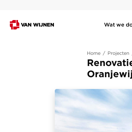
Wat we d
Home
/
Projecten
Renovati
Oranjewi