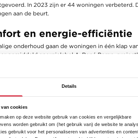
tgevoerd. In 2023 zijn er 44 woningen verbeterd. Di
ngen aan de beurt.
ort en energie-efficiëntie
halige onderhoud gaan de woningen in één klap v
aar gemiddeld energielabel A. René Pomp, project
ters: “Met woningverbetering geven we vorm aan 
 en de eisen waaraan we in 2030 moeten voldoen.
 comfort voor de mensen die bij ons huren en een
Details
ing.”
passingen op een rijtje:
 van cookies
ijnen krijgen HR++ glas en roosters
 maken op deze website gebruik van cookies en vergelijkbare
vens worden gebruikt om (het gebruik van) de website te analys
an voegwerk
es gebruikt voor het personaliseren van advertenties en content