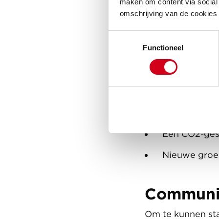
maken om content via social 
Het dak isol
omschrijving van de cookies
Vervangen v
Toestemmingsselectie
Functioneel
Vervangen v
Plaatsing va
Nieuwe keuke
Nieuwe cv-ke
Een CO2-gest
Nieuwe groe
Communic
Om te kunnen st