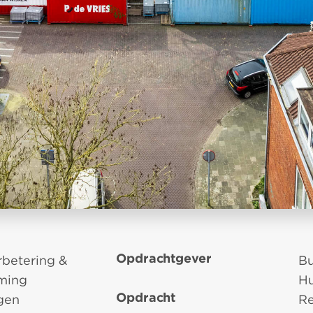
Opdrachtgever
betering &
Bu
ming
Hu
Opdracht
gen
Re