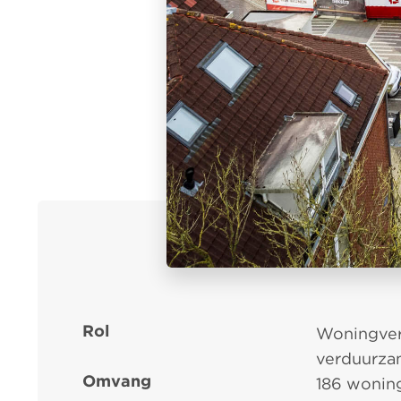
Rol
Woningver
verduurza
Omvang
186 wonin