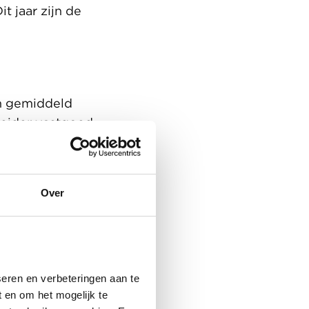
t jaar zijn de
an gemiddeld
leider vastgoed
duurzaamheid, de
 Maar we zorgen
 energie-
Over
eren en verbeteringen aan te
 en om het mogelijk te