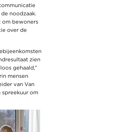
 communicatie
en de noodzaak.
t om bewoners
tie over de
iebijeenkomsten
dresultaat zien
loos gehaald,”
arin mensen
eider van Van
n spreekuur om