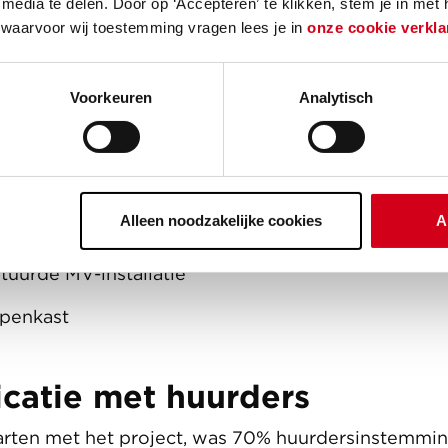
media te delen. Door op ‘Accepteren’ te klikken, stem je in met
eren
 waarvoor wij toestemming vragen lees je in
onze cookie verkla
an de oude dakpannen
Voorkeuren
Analytisch
an de voordeuren
n de zonnepanelen
n, badkamer en toilet
Alleen noodzakelijke cookies
A
tel
uurde MV-installatie
penkast
atie met huurders
arten met het project, was 70% huurdersinstemmin