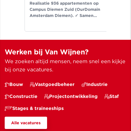
Realisatie 936 appartementen op
Er
Campus Diemen Zuid (OurDomain
Van
Amsterdam Diemen). ✓ Samen
de-
bouwen wij aan ruimte voor een
Noo
beter leven ✓ Meer dan bouwen
wij
sinds 1907
✓ M
Werken bij Van Wijnen?
We zoeken altijd mensen, neem snel een kijkje
bij onze vacatures.
Bouw
Vastgoedbeheer
Industrie
Constructie
Projectontwikkeling
Staf
Stages & traineeships
Alle vacatures