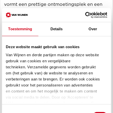
vormt een prettige ontmoetingsplek en een
verbinding tussen de Teldersweg en het
Wiardaplantsoen.
Toestemming
Details
Over
Architectuur en inpassing
Het ontwerp van Salix is geïnspireerd op de
wederopbouwarchitectuur die kenmerkend is
Deze website maakt gebruik van cookies
voor Schiebroek. Door heldere volumes,
Van Wijnen en derde partijen maken op deze website
verticale accenten en subtiele horizontale
gebruik van cookies en vergelijkbare
technieken. Verzamelde gegevens worden gebruikt
betonnen banden heeft het gebouw een
om (het gebruik van) de website te analyseren en
eigentijdse uitstraling, terwijl het tegelijkertijd
verbeteringen aan te brengen. Er worden ook cookies
aansluit bij de schaal en structuur van de
gebruikt voor het personaliseren van advertenties
buurt.
en content en om het mogelijk te maken om content
via social media te delen. Door op ‘Accepteren’ te
Aan de Wilgenplaslaan zorgt een
klikken, stem je in met het gebruik van cookies. Een
hoogteaccent voor een stedelijke uitstaling.
omschrijving van de cookies waarvoor wij toestemming
Toestemmingsselectie