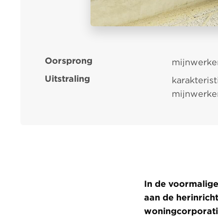
Oorsprong
mijnwerker
Uitstraling
karakteris
mijnwerke
In de voormalige
aan de herinrich
woningcorporati