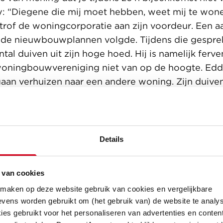
y: “Diegene die mij moet hebben, weet mij te wone
trof de woningcorporatie aan zijn voordeur. Een aa
 de nieuwbouwplannen volgde. Tijdens die gespre
al duiven uit zijn hoge hoed. Hij is namelijk ferv
woningbouwvereniging niet van op de hoogte. Ed
 gaan verhuizen naar een andere woning. Zijn duive
o’n verhuizing. Veel overleg ging er aan het uiteind
 tijdelijk een woning aan de overzijde van de stra
en tijdens de bouw gewoon in het bestaande duiven
Details
 van cookies
 maken op deze website gebruik van cookies en vergelijkbare
vens worden gebruikt om (het gebruik van) de website te analys
es gebruikt voor het personaliseren van advertenties en content