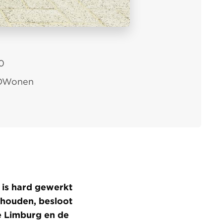
0
OWonen
 is hard gewerkt
 houden, besloot
e Limburg en de