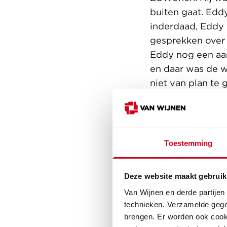
buiten gaat. Edd
inderdaad, Eddy 
gesprekken over
Eddy nog een aant
en daar was de 
niet van plan te
last hebben van z
vooraf: Eddy zou
zijn duiven blev
Toestemming
Deze website maakt gebruik
Van Wijnen en derde partijen
technieken. Verzamelde gege
brengen. Er worden ook cooki