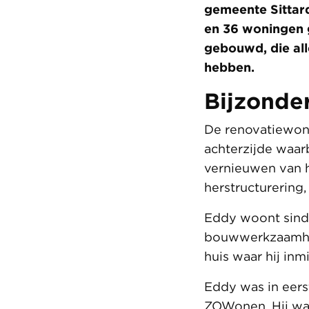
gemeente Sittard
en 36 woningen 
gebouwd, die all
hebben.
Bijzonde
De renovatiewon
achterzijde waar
vernieuwen van 
herstructurering,
Eddy woont sinds
bouwwerkzaamhed
huis waar hij inm
Eddy was in eers
ZOWonen. Hij was