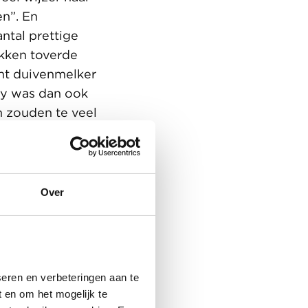
n”. En
ntal prettige
kken toverde
ent duivenmelker
dy was dan ook
n zouden te veel
elijke besluit
at betrekken en
hok zitten.
Over
eren en verbeteringen aan te
 en om het mogelijk te