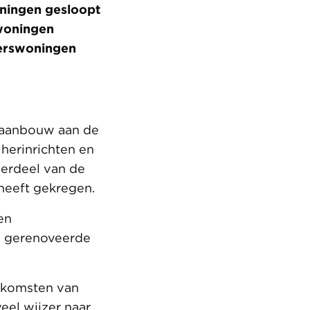
oningen gesloopt
swoningen
kerswoningen
 aanbouw aan de
herinrichten en
erdeel van de
 heeft gekregen.
en
e gerenoveerde
enkomsten van
eel wijzer naar