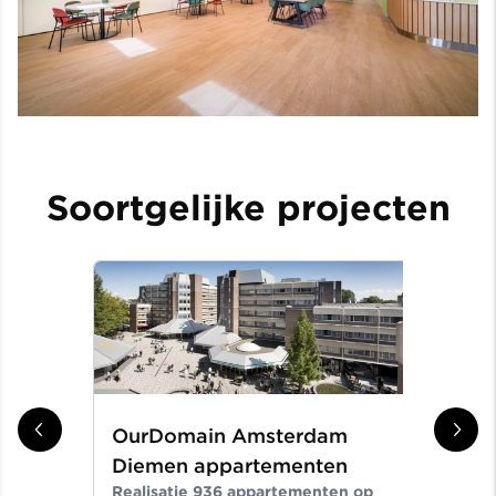
Soortgelijke projecten
OurDomain Amsterdam
Gr
Diemen appartementen
ni
Realisatie 936 appartementen op
Er