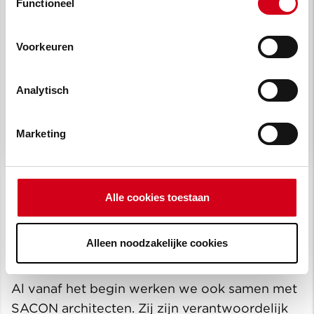
vragen lees je in
onze cookie verklaring
.
Functioneel
Eric Zwennis
Voorzitter raad van bestuur van De Zijlen
Voorkeuren
‘Onze samenwerking met Van Wijnen
kent een lang traject waarbij we samen
Analytisch
een mooi resultaat hebben neergezet
met de zorgwoningen en de
marktwoningen. Vol trots kijken we
terug en tegelijkertijd ook vooruit’
Marketing
Alle cookies toestaan
Elke locatie een eigen
Alleen noodzakelijke cookies
karakter
Al vanaf het begin werken we ook samen met
SACON architecten. Zij zijn verantwoordelijk