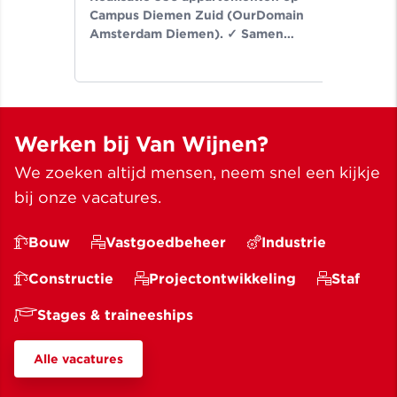
Campus Diemen Zuid (OurDomain
Van
Amsterdam Diemen). ✓ Samen
de-
bouwen wij aan ruimte voor een
Noo
beter leven ✓ Meer dan bouwen
wij
sinds 1907
✓ M
Werken bij Van Wijnen?
We zoeken altijd mensen, neem snel een kijkje
bij onze vacatures.
Bouw
Vastgoedbeheer
Industrie
Constructie
Projectontwikkeling
Staf
Stages & traineeships
Alle vacatures