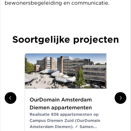
bewonersbegeleiding en communicatie.
Soortgelijke projecten
OurDomain Amsterdam
Gr
Diemen appartementen
ni
Realisatie 936 appartementen op
Er
Campus Diemen Zuid (OurDomain
Van
Amsterdam Diemen). ✓ Samen
de-