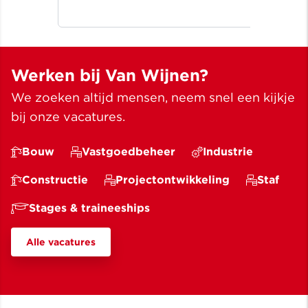
bouwen wij aan ruimte voor een
Noo
beter leven ✓ Meer dan bouwen
wij
sinds 1907
✓ M
Werken bij Van Wijnen?
We zoeken altijd mensen, neem snel een kijkje
bij onze vacatures.
Bouw
Vastgoedbeheer
Industrie
Constructie
Projectontwikkeling
Staf
Stages & traineeships
Alle vacatures