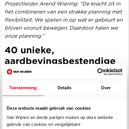
Projectleider Arend Wiering: “De kracht zit in
het combineren van een strakke planning met
flexibiliteit. We spelen in op wat er gebeurt en
blijven vooruit bewegen. Daardoor halen we
onze planning.”
40 unieke,
aardbevingsbestendige
woningen
We bouwen 40 nieuwe woningen, ieder met
Toestemming
Details
Over
een eigen uitstraling. Architect 12Watt
ontwierp een gevarieerd beeld dat past bij
Middelstum en de omgeving, waarbij ook de
Deze website maakt gebruik van cookies
aansluiting op het naastgelegen park een rol
Van Wijnen en derde partijen maken op deze website
speelt in de verkaveling en positionering van
gebruik van cookies en vergelijkbare