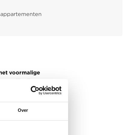
 appartementen
het voormalige
31 stijlvolle
Over
ande
werden deze
an Wijnen zorgde