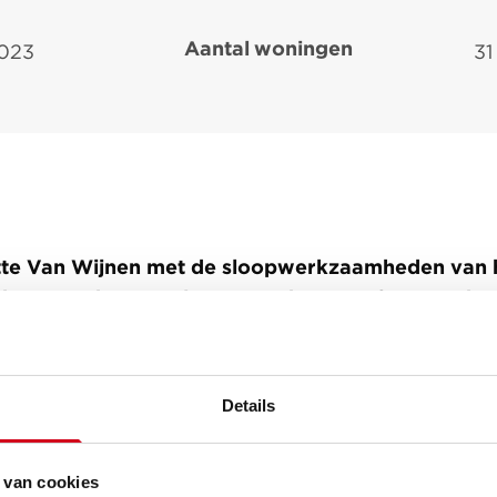
Aantal woningen
2023
31
rtte Van Wijnen met de sloopwerkzaamheden van 
staete, dat vervolgens werd getransformeerd tot 
Details
nsformatie bleven het casco, de gevel en de besta
gskast en het verwarmingssysteem behouden en 
t voor de nieuwe woonfunctie van het gebouw. V
 van cookies