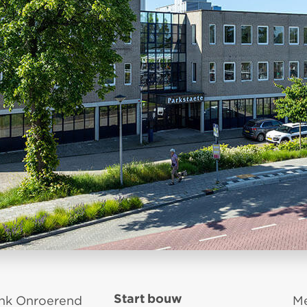
Start bouw
nk Onroerend
Me