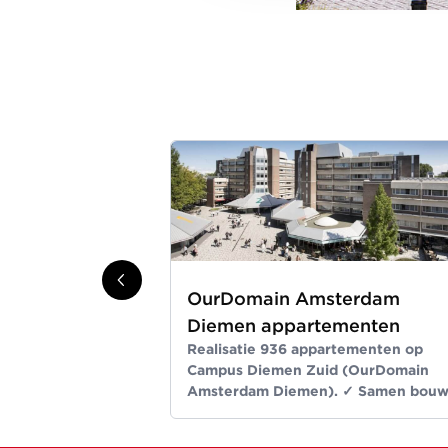
OurDomain Amsterdam
Diemen appartementen
Realisatie 936 appartementen op
Campus Diemen Zuid (OurDomain
Amsterdam Diemen). ✓ Samen bou
wij aan ruimte voor een beter leven
Meer dan bouwen sinds 1907