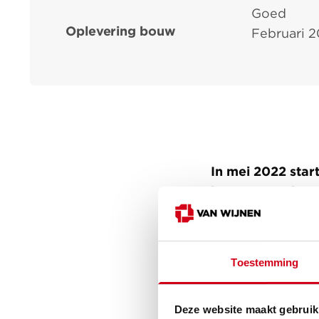
Goed
Oplevering bouw
Februari 
In mei 2022 sta
kantoorpand Park
appartementen.
Tijdens deze tra
Toestemming
luchtbehandelin
geschikt gemaak
Deze website maakt gebruik