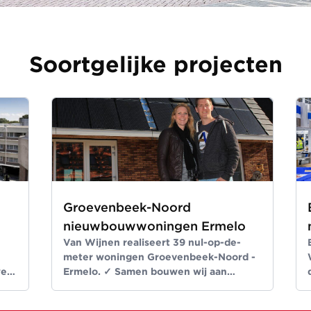
Soortgelijke projecten
Groevenbeek-Noord
nieuwbouwwoningen Ermelo
Van Wijnen realiseert 39 nul-op-de-
meter woningen Groevenbeek-Noord -
wen
Ermelo. ✓ Samen bouwen wij aan
 ✓
ruimte voor een beter leven ✓ Meer dan
bouwen sinds 1907