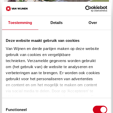
Toestemming
Details
Over
Deze website maakt gebruik van cookies
Gebouw R:
Van Wijnen en derde partijen maken op deze website
multifunctioneel en
gebruik van cookies en vergelijkbare
technieken. Verzamelde gegevens worden gebruikt
toekomstgericht
om (het gebruik van) de website te analyseren en
verbeteringen aan te brengen. Er worden ook cookies
Het nieuwe multifunctionele gebouw staat aan
gebruikt voor het personaliseren van advertenties
de boulevard, pal naast de hoofdentree van
en content en om het mogelijk te maken om content
het Catharina Ziekenhuis. Gebouw R bestaat
via social media te delen. Door op ‘Accepteren’ te
uit vier bovengrondse verdiepingen en een
klikken, stem je in met het gebruik van cookies. Een
ondergrondse laag. Het biedt ruimte aan een
omschrijving van de cookies waarvoor wij toestemming
Toestemmingsselectie
vragen lees je in
onze cookie verklaring
.
Functioneel
modern personeelsrestaurant voor 4.500