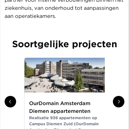
ziekenhuis, van onderhoud tot aanpassingen
aan operatiekamers.
Soortgelijke projecten
OurDomain Amsterdam
Gr
Diemen appartementen
ni
Realisatie 936 appartementen op
Er
Campus Diemen Zuid (OurDomain
Van