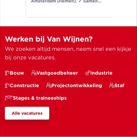
Amsterdam Diemen). ✓ Samen
de-
bouwen wij aan ruimte voor een
Noo
beter leven ✓ Meer dan bouwen
wij
sinds 1907
✓ M
Werken bij Van Wijnen?
We zoeken altijd mensen, neem snel een kijkje
bij onze vacatures.
Bouw
Vastgoedbeheer
Industrie
Constructie
Projectontwikkeling
Staf
Stages & traineeships
Alle vacatures