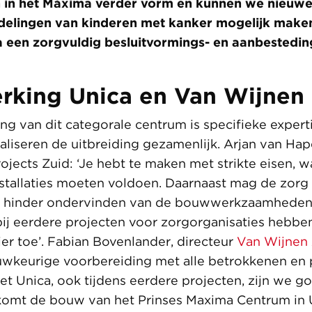
h in het Máxima verder vorm en kunnen we nieuwe
delingen van kinderen met kanker mogelijk maken
 een zorgvuldig besluitvormings- en aanbesteding
king Unica en Van Wijnen
ng van dit categorale centrum is specifieke experti
aliseren de uitbreiding gezamenlijk. Arjan van Hap
ojects Zuid: ‘Je hebt te maken met strikte eisen, 
tallaties moeten voldoen. Daarnaast mag de zorg 
 hinder ondervinden van de bouwwerkzaamheden
bij eerdere projecten voor zorgorganisaties hebb
er toe’. Fabian Bovenlander, directeur
Van Wijnen
uwkeurige voorbereiding met alle betrokkenen en 
 Unica, ook tijdens eerdere projecten, zijn we go
komt de bouw van het Prinses Maxima Centrum in U