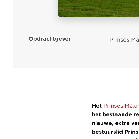
Opdrachtgever
Prinses M
Het
Prinses Máx
het bestaande r
nieuwe, extra ve
bestuurslid Prin