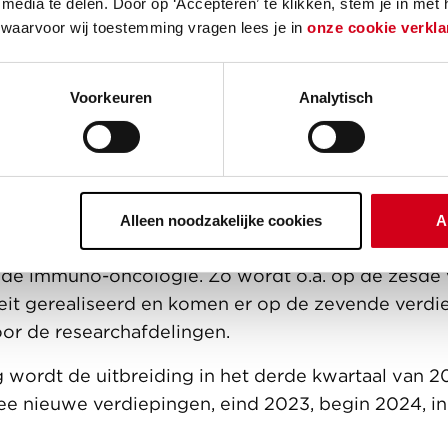
media te delen. Door op ‘Accepteren’ te klikken, stem je in met
 waarvoor wij toestemming vragen lees je in
onze cookie verkla
Voorkeuren
Analytisch
revende innovaties die bij
ie
rengt het Prinses Máxima Centrum in Utrecht weer
ultieme missie: ieder kind met kanker genezen, met
Alleen noodzakelijke cookies
A
ven. De uitbreiding van het researchgebouw draagt
n de immuno-oncologie. Zo wordt o.a. op de zesde
iteit gerealiseerd en komen er op de zevende verdi
or de researchafdelingen.
 wordt de uitbreiding in het derde kwartaal van 
e nieuwe verdiepingen, eind 2023, begin 2024, i