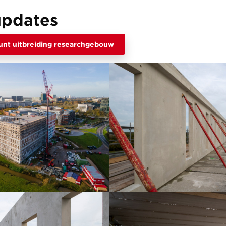
updates
unt uitbreiding researchgebouw