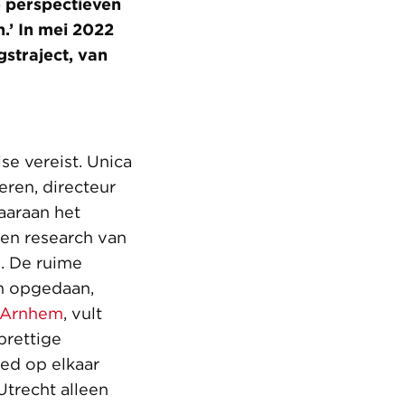
 perspectieven
.’ In mei 2022
straject, van
se vereist. Unica
eren, directeur
waaraan het
en research van
. De ruime
en opgedaan,
 Arnhem
, vult
prettige
ed op elkaar
trecht alleen