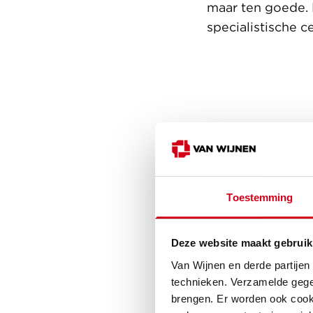
maar ten goede. 
specialistische 
Fabian 
Directeu
Toestemming
‘Door de
alle bet
met Unica
Deze website maakt gebruik
zijn we g
Van Wijnen en derde partijen
technieken. Verzamelde gege
brengen. Er worden ook cooki