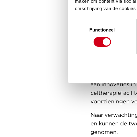
maken om content via social 
omschrijving van de cookies
Toestemmingsselectie
Functioneel
Vooruitst
aan miss
De uitbreiding b
dichterbij haar 
kwaliteit van le
aan innovaties i
celtherapiefacil
voorzieningen vo
Naar verwachting
en kunnen de twe
genomen.