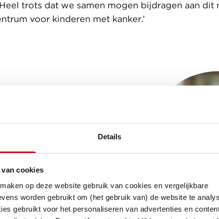
Heel trots dat we samen mogen bijdragen aan dit
centrum voor kinderen met kanker.’
Bovenlander
r Van Wijnen Arnhem
Details
 nauwkeurige voorbereiding met
rokkenen en prettige samenwerking
, ook tijdens eerdere projecten,
 van cookies
oed op elkaar ingespeeld.'
 maken op deze website gebruik van cookies en vergelijkbare
vens worden gebruikt om (het gebruik van) de website te analys
es gebruikt voor het personaliseren van advertenties en content