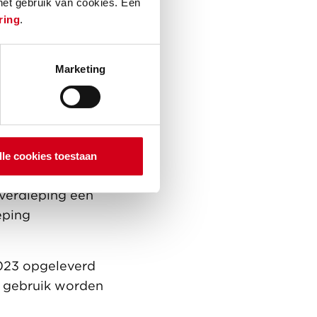
 het gebruik van cookies. Een
ring
.
Marketing
dragen
 een stap
 optimale
lle cookies toestaan
 onder meer bij
 verdieping een
eping
2023 opgeleverd
n gebruik worden