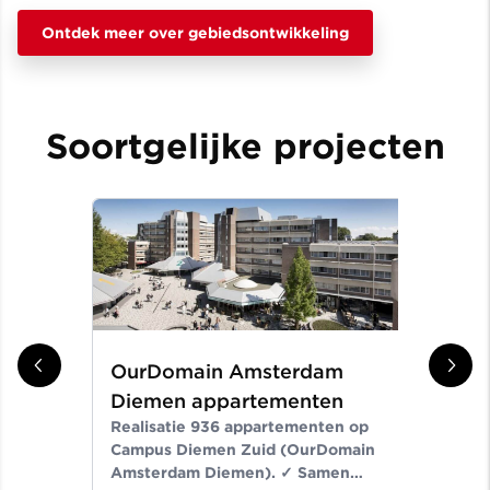
Ontdek meer over gebiedsontwikkeling
Soortgelijke projecten
OurDomain Amsterdam
Gr
Diemen appartementen
ni
Realisatie 936 appartementen op
Er
Campus Diemen Zuid (OurDomain
Van
Amsterdam Diemen). ✓ Samen
de-