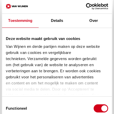
Toestemming
Details
Over
Deze website maakt gebruik van cookies
Van Wijnen en derde partijen maken op deze website
gebruik van cookies en vergelijkbare
technieken. Verzamelde gegevens worden gebruikt
om (het gebruik van) de website te analyseren en
verbeteringen aan te brengen. Er worden ook cookies
gebruikt voor het personaliseren van advertenties
en content en om het mogelijk te maken om content
via social media te delen. Door op ‘Accepteren’ te
klikken, stem je in met het gebruik van cookies. Een
omschrijving van de cookies waarvoor wij toestemming
Toestemmingsselectie
vragen lees je in
onze cookie verklaring
.
Functioneel