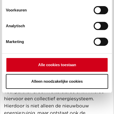
Voorkeuren
Analytisch
Een toekomstbestendig
Marketing
park
Ook energiezuinigheid was een belangrijke eis
Alle cookies toestaan
voor Opella. ‘We wilden hiervoor graag
aansluiting op de bestaande warmte-koude
Alleen noodzakelijke cookies
opslag installatie (WKO) in het gebied.
Techpartner Croonwolter&dros ontwikkelde
hiervoor een collectief energiesysteem.
Hierdoor is niet alleen de nieuwbouw
energiezuinig, maar ontstaat ook de