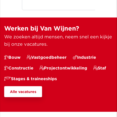
bouwen wij aan ruimte voor een
Noo
beter leven ✓ Meer dan bouwen
wij
sinds 1907
✓ M
Werken bij Van Wijnen?
We zoeken altijd mensen, neem snel een kijkje
bij onze vacatures.
Bouw
Vastgoedbeheer
Industrie
Constructie
Projectontwikkeling
Staf
Stages & traineeships
Alle vacatures