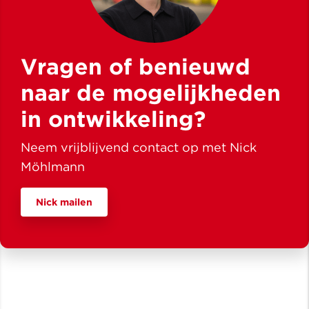
Vragen of benieuwd
naar de mogelijkheden
in ontwikkeling?
Neem vrijblijvend contact op met Nick
Möhlmann
Nick mailen