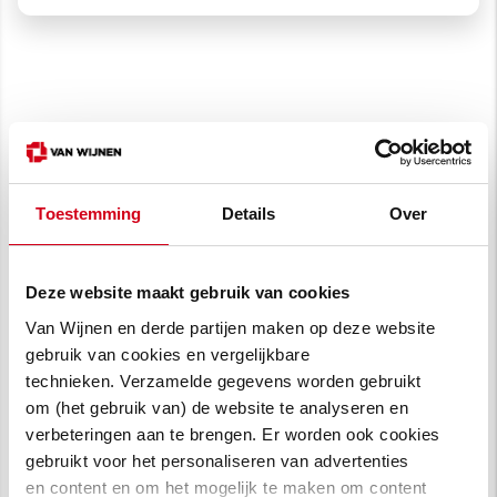
Nieuwbouw Fijn Wonen
in Parkwijk
Toestemming
Details
Over
In Parkwijk werden ook Fijn Wonen-woningen
aangeboden waarbij kopers het laatste woord
hebben. Helemaal volgens de gedachte achter
Deze website maakt gebruik van cookies
het PPO-concept.
Van Wijnen en derde partijen maken op deze website
gebruik van cookies en vergelijkbare
De 28 eengezinswoningen van
Fijn
technieken. Verzamelde gegevens worden gebruikt
Wonen
onderscheiden zich door comfort,
om (het gebruik van) de website te analyseren en
toekomstbestendigheid, korte bouwtijd en
verbeteringen aan te brengen. Er worden ook cookies
niet te vergeten betaalbaarheid. Dit hangt
gebruikt voor het personaliseren van advertenties
en content en om het mogelijk te maken om content
samen met het innovatieve productieproces