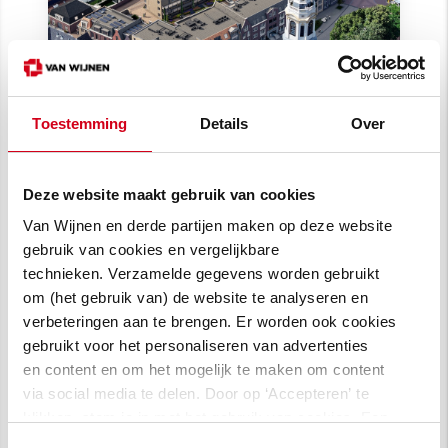
Toestemming
Details
Over
Wonen bij de Toren: 104
woningen in centrum Nijkerk
Deze website maakt gebruik van cookies
Binnenstedelijke ontwikkeling van 104
woningen in het centrum van Nijkerk met
Van Wijnen en derde partijen maken op deze website
appartementen, stadswoningen en sociale
gebruik van cookies en vergelijkbare
huur.
technieken. Verzamelde gegevens worden gebruikt
om (het gebruik van) de website te analyseren en
verbeteringen aan te brengen. Er worden ook cookies
gebruikt voor het personaliseren van advertenties
en content en om het mogelijk te maken om content
via social media te delen. Door op ‘Accepteren’ te
klikken, stem je in met het gebruik van cookies. Een
omschrijving van de cookies waarvoor wij toestemming