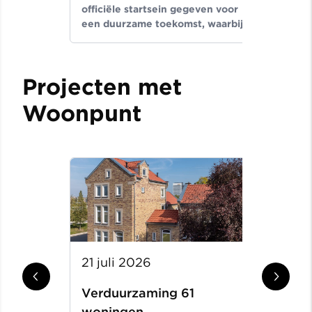
officiële startsein gegeven voor
b
een duurzame toekomst, waarbij
b
circa 2800 woningen
p
energiezuiniger worden.
v
Projecten met
Woonpunt
21 juli 2026
1
Verduurzaming 61
R
woningen
a