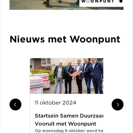
Nieuws met Woonpunt
11 oktober 2024
2
Startsein Samen Duurzaam
B
Vooruit met Woonpunt
v
Op woensdag 9 oktober werd het
W