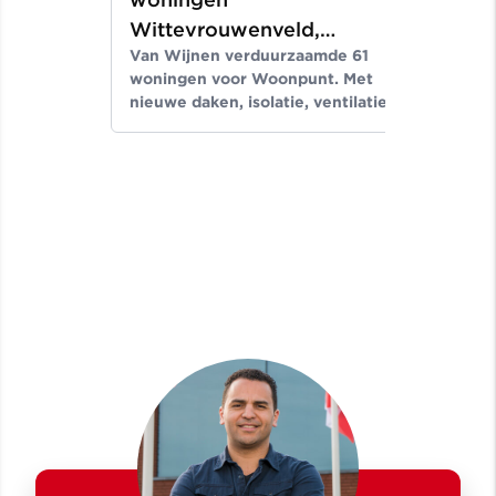
Wittevrouwenveld,
H
Van Wijnen verduurzaamde 61
V
Maastricht
woningen voor Woonpunt. Met
a
nieuwe daken, isolatie, ventilatie
i
en kozijnen verbeterden
b
wooncomfort, met een labelsprong
t
naar A of B.
w