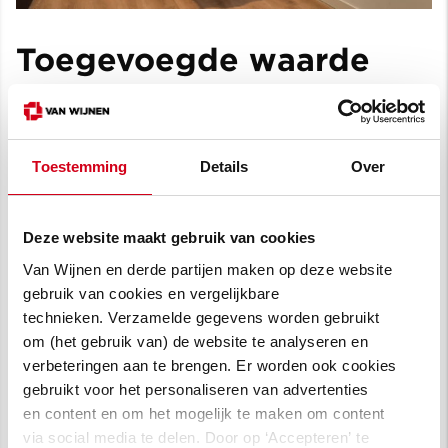
Toegevoegde waarde
van Van Wijnen
Snappen wat de zorg nodig heeft en de
laagdrempeligheid, daarin maakt Van Wijnen
Toestemming
Details
Over
volgens Jojanneke het verschil. ''Het kleine,
vaste team van Van Wijnen waar ik mee
Deze website maakt gebruik van cookies
samenwerk begrijpt wat de zorg nodig heeft
Van Wijnen en derde partijen maken op deze website
en denkt altijd mee. Het voelt als een
gebruik van cookies en vergelijkbare
partnerschap, niet als een standaard
technieken. Verzamelde gegevens worden gebruikt
leverancier-klantrelatie.'' Joost sluit zich
om (het gebruik van) de website te analyseren en
daarbij aan. ''Doordat we al zo lang
verbeteringen aan te brengen. Er worden ook cookies
samenwerken hebben we een sterke band
gebruikt voor het personaliseren van advertenties
en content en om het mogelijk te maken om content
opgebouwd.''
via social media te delen. Door op ‘Accepteren’ te