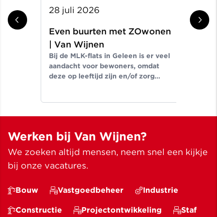
28 juli 2026
14 
Even buurten met ZOwonen
Ev
In d
| Van Wijnen
de 
Bij de MLK-flats in Geleen is er veel
tus
aandacht voor bewoners, omdat
Een
deze op leeftijd zijn en/of zorg
cent
nodig hebben. In deze video gaan
Thomas Starmans en Caroline
Laeven met elkaar in gesprek.
Werken bij Van Wijnen?
We zoeken altijd mensen, neem snel een kijkje
bij onze vacatures.
Bouw
Vastgoedbeheer
Industrie
Constructie
Projectontwikkeling
Staf