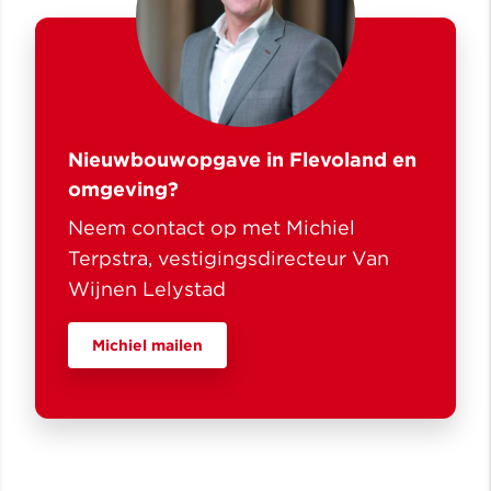
Nieuwbouwopgave in Flevoland en
omgeving?
Neem contact op met Michiel
Terpstra, vestigingsdirecteur Van
Wijnen Lelystad
Michiel mailen