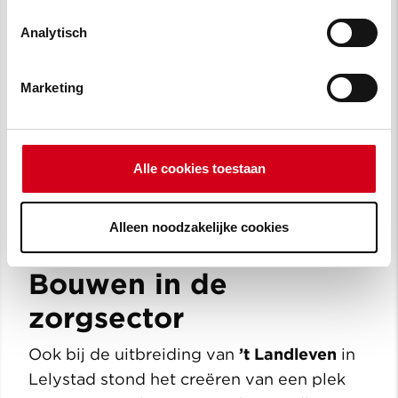
Bouwen in Flevoland
Analytisch
Van Wijnen Lelystad
werkt aan
nieuwbouwprojecten
in heel Flevoland.
Marketing
We zijn actief binnen de domeinen wonen,
werken, zorgen, recreëren én leren. Waar
we ook bouwen, samen bouwen we aan
Alle cookies toestaan
ruimte
voor een
beter leven
. Het creëren
van plekken waar je graag bent en jezelf
kunt zijn.
Alleen noodzakelijke cookies
Bouwen in de
zorgsector
Ook bij de uitbreiding van
’t Landleven
in
Lelystad stond het creëren van een plek