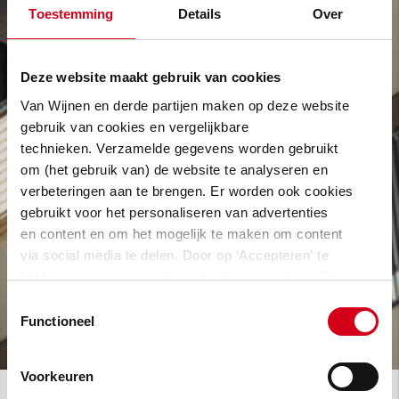
Toestemming
Details
Over
Deze website maakt gebruik van cookies
Van Wijnen en derde partijen maken op deze website
gebruik van cookies en vergelijkbare
technieken. Verzamelde gegevens worden gebruikt
om (het gebruik van) de website te analyseren en
verbeteringen aan te brengen. Er worden ook cookies
gebruikt voor het personaliseren van advertenties
en content en om het mogelijk te maken om content
via social media te delen. Door op ‘Accepteren’ te
klikken, stem je in met het gebruik van cookies. Een
omschrijving van de cookies waarvoor wij toestemming
Toestemmingsselectie
vragen lees je in
onze cookie verklaring
.
Functioneel
Voorkeuren