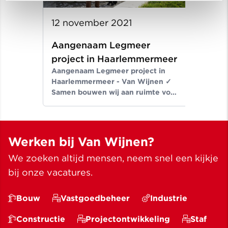
12 november 2021
Aangenaam Legmeer
project in Haarlemmermeer
Aangenaam Legmeer project in
Haarlemmermeer - Van Wijnen ✓
Samen bouwen wij aan ruimte voor
een beter leven ✓ Meer dan
bouwen sinds 1907
Werken bij Van Wijnen?
We zoeken altijd mensen, neem snel een kijkje
bij onze vacatures.
Bouw
Vastgoedbeheer
Industrie
Constructie
Projectontwikkeling
Staf