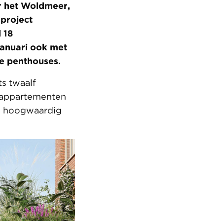
er het Woldmeer,
project
 18
januari ook met
e penthouses.
s twaalf
 appartementen
en hoogwaardig