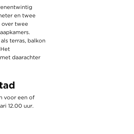
venentwintig
meter en twee
d over twee
laapkamers.
ls terras, balkon
 Het
 met daarachter
tad
n voor een of
ri 12.00 uur.