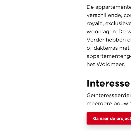
De appartementen
verschillende, c
royale, exclusie
woonlagen. De wo
Verder hebben de
of dakterras met
appartementenge
het Woldmeer.
Interess
Geïnteresseerden
meerdere bouwnum
Ga naar de projec