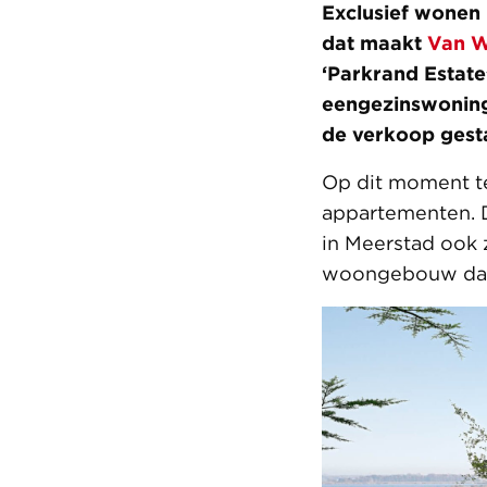
Exclusief wonen 
dat maakt
Van W
‘Parkrand Estate
eengezinswoning
de verkoop gest
Op dit moment te
appartementen. 
in Meerstad ook
woongebouw dat p