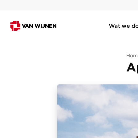
Wat we d
Hom
A