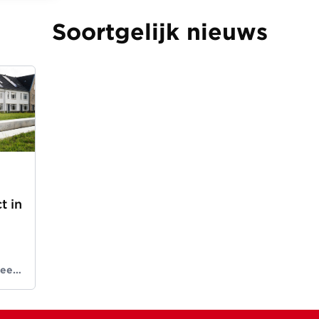
Soortgelijk nieuws
t in
 een
nds