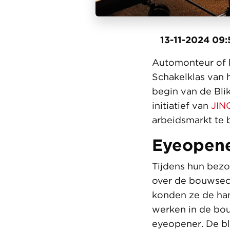
13-11-2024 09:
Automonteur of k
Schakelklas van 
begin van de Bli
initiatief van
JIN
arbeidsmarkt te 
Eyeopen
Tijdens hun bez
over de bouwsec
konden ze de ha
werken in de bou
eyeopener. De bl