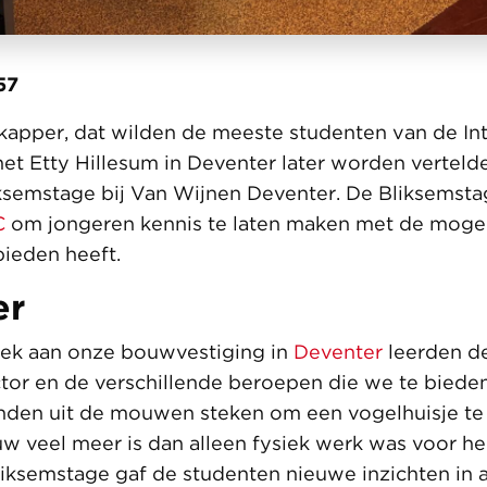
57
apper, dat wilden de meeste studenten van de Int
het Etty Hillesum in Deventer later worden verteld
ksemstage bij Van Wijnen Deventer. De Bliksemsta
C
om jongeren kennis te laten maken met de mogel
bieden heeft.
er
oek aan onze bouwvestiging in
Deventer
leerden d
tor en de verschillende beroepen die we te biede
nden uit de mouwen steken om een vogelhuisje te
w veel meer is dan alleen fysiek werk was voor he
iksemstage gaf de studenten nieuwe inzichten in 