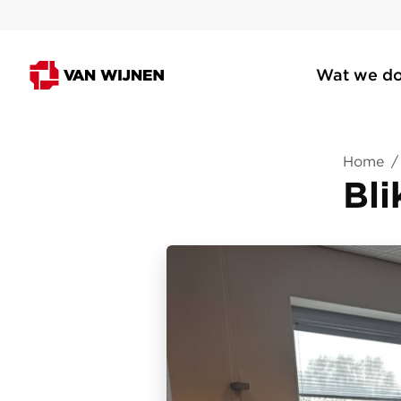
Wat we d
Home
/
Bli