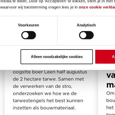
media te delen. Door op ‘Accepteren’ te klikken, stem je in met
 waarvoor wij toestemming vragen lees je in
onze cookie verkla
Voorkeuren
Analytisch
Oogsten van de
S
tarwe
Alleen noodzakelijke cookies
A
a
Na vier maanden groeien,
oogstte boer Leen half augustus
v
de 2 hectare tarwe. Samen met
m
de verwerken van de stro,
Om 
onderzoeken we hoe we de
bou
tarwestengels het best kunnen
het
inzetten als bouwmateriaal.
toe