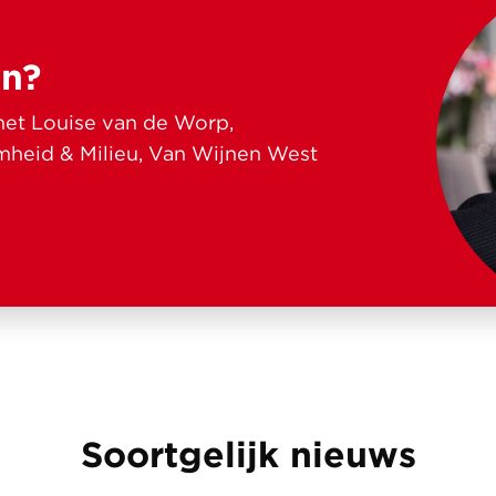
n?
et Louise van de Worp,
mheid & Milieu, Van Wijnen West
Soortgelijk nieuws