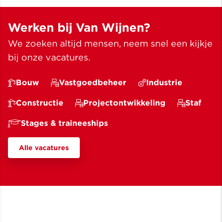
Hoo
Werken bij Van Wijnen?
We zoeken altijd mensen, neem snel een kijkje
bij onze vacatures.
Bouw
Vastgoedbeheer
Industrie
Constructie
Projectontwikkeling
Staf
Stages & traineeships
Alle vacatures