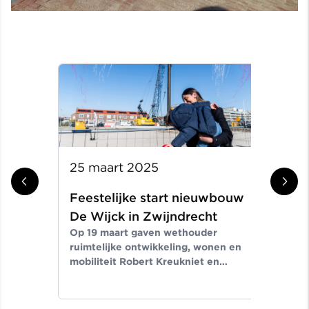
25 maart 2025
31 
Feestelijke start nieuwbouw
Aa
De Wijck in Zwijndrecht
ge
Op 19 maart gaven wethouder
in
ruimtelijke ontwikkeling, wonen en
Seg
mobiliteit Robert Kreukniet en
tek
directeur projectontwikkeling Van
aan
Wijnen West.
nie