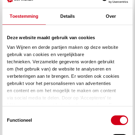
met eengezinswoningen, is dit de laatste
locatie die nog om een nieuwe invulling
Toestemming
Details
Over
vroeg.
Ontwikkelaar
Marc Mastebroek is bijzonder
Deze website maakt gebruik van cookies
tevreden met het resultaat. “We hebben er
Van Wijnen en derde partijen maken op deze website
met heel veel plezier aan gewerkt en het is
gebruik van cookies en vergelijkbare
prachtig om te zien dat zoveel bewoners er
technieken. Verzamelde gegevens worden gebruikt
hun thuis hebben gevonden. Ons motto is
om (het gebruik van) de website te analyseren en
‘bouwen aan ruimte voor een beter leven’ en
verbeteringen aan te brengen. Er worden ook cookies
we denken daar in Spakenburg met
gebruikt voor het personaliseren van advertenties
Zuyderzee Wonen zeker aan bijgedragen te
en content en om het mogelijk te maken om content
via social media te delen. Door op ‘Accepteren’ te
hebben.”
klikken, stem je in met het gebruik van cookies. Een
omschrijving van de cookies waarvoor wij toestemming
Toestemmingsselectie
vragen lees je in
onze cookie verklaring
.
Functioneel