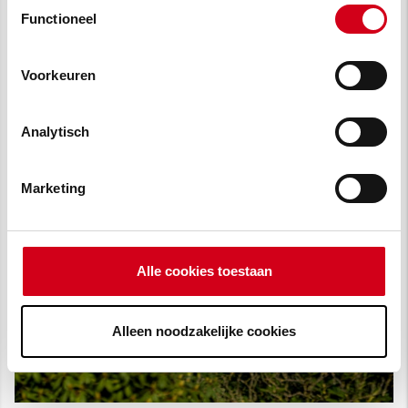
Toestemmingsselectie
vragen lees je in
onze cookie verklaring
.
Functioneel
Voorkeuren
Analytisch
Marketing
Alle cookies toestaan
Alleen noodzakelijke cookies