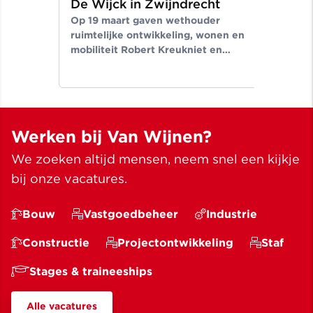
De Wijck in Zwijndrecht
ge
Op 19 maart gaven wethouder
in
ruimtelijke ontwikkeling, wonen en
Seg
mobiliteit Robert Kreukniet en
tek
directeur projectontwikkeling Van
aan
Wijnen West.
nie
Hoo
Werken bij Van Wijnen?
We zoeken altijd mensen, neem snel een kijkje
bij onze vacatures.
Bouw
Vastgoedbeheer
Industrie
Constructie
Projectontwikkeling
Staf
Stages & traineeships
Alle vacatures