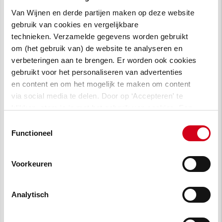
Van Wijnen en derde partijen maken op deze website
gebruik van cookies en vergelijkbare
technieken. Verzamelde gegevens worden gebruikt
om (het gebruik van) de website te analyseren en
verbeteringen aan te brengen. Er worden ook cookies
gebruikt voor het personaliseren van advertenties
en content en om het mogelijk te maken om content
via social media te delen. Door op ‘Accepteren’ te
klikken, stem je in met het gebruik van cookies. Een
omschrijving van de cookies waarvoor wij toestemming
Toestemmingsselectie
vragen lees je in
onze cookie verklaring
.
Functioneel
Voorkeuren
Analytisch