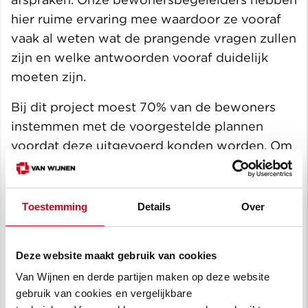
hier ruime ervaring mee waardoor ze vooraf
vaak al weten wat de prangende vragen zullen
zijn en welke antwoorden vooraf duidelijk
moeten zijn.
Bij dit project moest 70% van de bewoners
instemmen met de voorgestelde plannen
voordat deze uitgevoerd konden worden. Om
dit te behalen hebben we tijdens de warme
opname al gesprekken gevoerd met bewoners
om uit te leggen wat de werkzaamheden
Toestemming
Details
Over
zouden inhouden. Binnen drie weken waren al
meer dan 70% van de bewoners enthousiast.
Deze website maakt gebruik van cookies
Voorafgaand aan de werkzaamheden is een
Van Wijnen en derde partijen maken op deze website
leegstaande woning in één van de flats als
gebruik van cookies en vergelijkbare