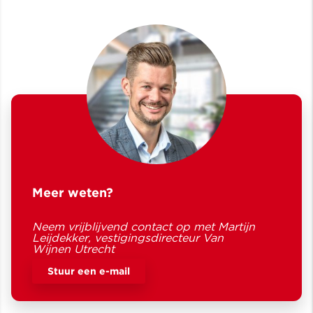
Meer weten?
Neem vrijblijvend contact op met Martijn
Leijdekker, vestigingsdirecteur Van
Wijnen Utrecht
Stuur een e-mail