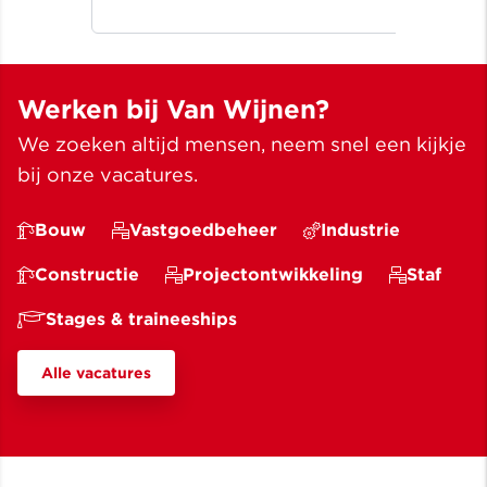
Noo
beter leven ✓ Meer dan bouwen
wij
sinds 1907
✓ M
Werken bij Van Wijnen?
We zoeken altijd mensen, neem snel een kijkje
bij onze vacatures.
Bouw
Vastgoedbeheer
Industrie
Constructie
Projectontwikkeling
Staf
Stages & traineeships
Alle vacatures