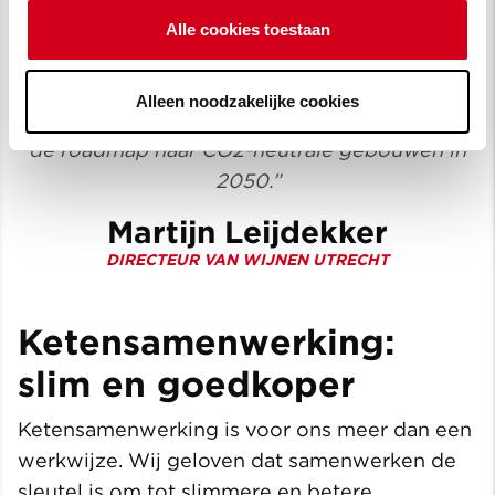
Alle cookies toestaan
“De samenwerking met Vecht en Omstreken
Alleen noodzakelijke cookies
bij deze verduurzaming is de eerste stap op
de roadmap naar CO2-neutrale gebouwen in
2050.”
Martijn Leijdekker
DIRECTEUR VAN WIJNEN UTRECHT
Ketensamenwerking:
slim en goedkoper
Ketensamenwerking is voor ons meer dan een
werkwijze. Wij geloven dat samenwerken de
sleutel is om tot slimmere en betere