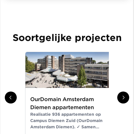
Soortgelijke projecten
OurDomain Amsterdam
Gr
Diemen appartementen
ni
Realisatie 936 appartementen op
Er
Campus Diemen Zuid (OurDomain
Van
Amsterdam Diemen). ✓ Samen
de-
bouwen wij aan ruimte voor een