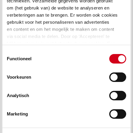
eerste gerenoveerd om te dienen als
technieken. Verzamelde gegevens worden gebruikt
om (het gebruik van) de website te analyseren en
voorbeeldwoning. Bewoners konden hier
verbeteringen aan te brengen. Er worden ook cookies
komen kijken om alvast een indruk te krijgen
gebruikt voor het personaliseren van advertenties
wat er in hun eigen woning ging gebeuren.
en content en om het mogelijk te maken om content
via social media te delen. Door op ‘Accepteren’ te
klikken, stem je in met het gebruik van cookies. Een
omschrijving van de cookies waarvoor wij toestemming
Toestemmingsselectie
vragen lees je in
onze cookie verklaring
.
Functioneel
Voorkeuren
Analytisch
Marketing