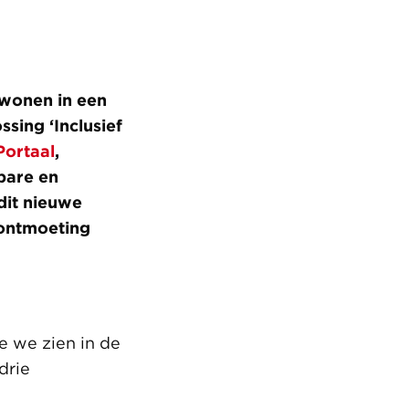
n wonen in een
sing ‘Inclusief
Portaal
,
bare en
dit nieuwe
 ontmoeting
e we zien in de
drie