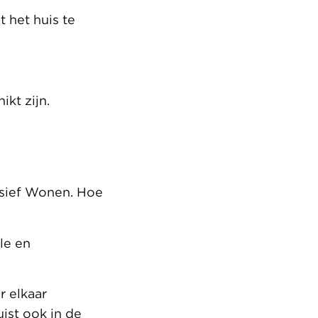
 het huis te
kt zijn.
usief Wonen. Hoe
le en
r elkaar
ist ook in de