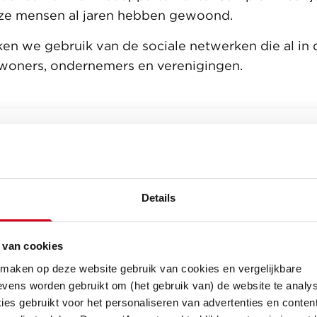
eze mensen al jaren hebben gewoond.
en we gebruik van de sociale netwerken die al in
ewoners, ondernemers en verenigingen.
Meer weten over Inclusief Wonen?
Neem contact op met Rens Rikken, adjunct direc
Projectonwikkeling
Details
r.rikken@vanwijnen.nl
 van cookies
 maken op deze website gebruik van cookies en vergelijkbare
netwerk en ontmoeting
vens worden gebruikt om (het gebruik van) de website te analys
es gebruikt voor het personaliseren van advertenties en content