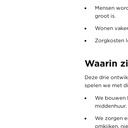
Mensen worde
groot is.
Wonen vaker 
Zorgkosten l
Waarin zi
Deze drie ontwik
spelen we met di
We bouwen l
middenhuur.
We zorgen er
omkijken, ni