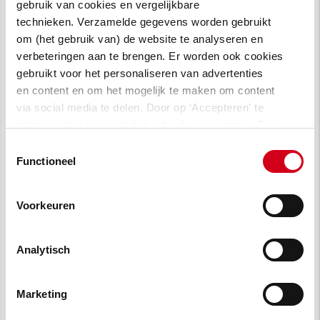
beeld, zonder steigers of ingrijpende
gebruik van cookies en vergelijkbare
inspecties. We verwerkten deze beelden met
technieken. Verzamelde gegevens worden gebruikt
om (het gebruik van) de website te analyseren en
slimme data-analyse en AI. Daarmee kregen
verbeteringen aan te brengen. Er worden ook cookies
we snel inzicht in maatvoering, afwijkingen en
gebruikt voor het personaliseren van advertenties
onderhoudstoestand. Dit gaf ons een
en content en om het mogelijk te maken om content
betrouwbare basis voor de uitvoering.”
via social media te delen. Door op ‘Accepteren’ te
klikken, stem je in met het gebruik van cookies. Een
omschrijving van de cookies waarvoor wij toestemming
Toestemmingsselectie
vragen lees je in
onze cookie verklaring
.
Functioneel
Voorkeuren
Analytisch
Marketing