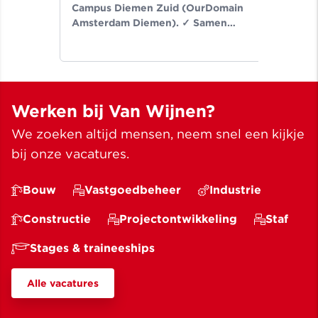
Campus Diemen Zuid (OurDomain
Van
Amsterdam Diemen). ✓ Samen
de-
bouwen wij aan ruimte voor een
Noo
beter leven ✓ Meer dan bouwen
wij
sinds 1907
✓ M
Werken bij Van Wijnen?
We zoeken altijd mensen, neem snel een kijkje
bij onze vacatures.
Bouw
Vastgoedbeheer
Industrie
Constructie
Projectontwikkeling
Staf
Stages & traineeships
Alle vacatures