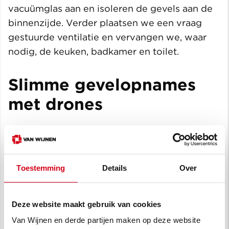
vacuümglas aan en isoleren de gevels aan de
binnenzijde. Verder plaatsen we een vraag
gestuurde ventilatie en vervangen we, waar
nodig, de keuken, badkamer en toilet.
Slimme gevelopnames
met drones
Bij dit project zetten we ook enkele innovaties
in. Projectvoorbereider Stan van Lith: “De
monumentale status en het ontbreken van
Toestemming
Details
Over
betrouwbare tekeningen maakten een
traditionele opname complex. Daarom
scanden we de woningen met drones. Deze
Deze website maakt gebruik van cookies
brachten de gevels en daken nauwkeurig in
Van Wijnen en derde partijen maken op deze website