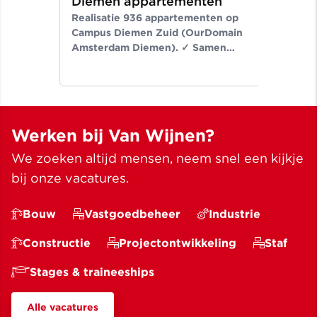
Diemen appartementen
ni
Realisatie 936 appartementen op
Er
Campus Diemen Zuid (OurDomain
Van
Amsterdam Diemen). ✓ Samen
de-
bouwen wij aan ruimte voor een
Noo
beter leven ✓ Meer dan bouwen
wij
sinds 1907
✓ M
Werken bij Van Wijnen?
We zoeken altijd mensen, neem snel een kijkje
bij onze vacatures.
Bouw
Vastgoedbeheer
Industrie
Constructie
Projectontwikkeling
Staf
Stages & traineeships
Alle vacatures