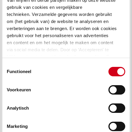
Van Wijnen en derde partijen maken op deze website
gebruik van cookies en vergelijkbare
technieken. Verzamelde gegevens worden gebruikt
om (het gebruik van) de website te analyseren en
verbeteringen aan te brengen. Er worden ook cookies
gebruikt voor het personaliseren van advertenties
en content en om het mogelijk te maken om content
via social media te delen. Door op ‘Accepteren’ te
klikken, stem je in met het gebruik van cookies. Een
omschrijving van de cookies waarvoor wij toestemming
Toestemmingsselectie
vragen lees je in
onze cookie verklaring
.
Functioneel
Voorkeuren
Analytisch
Marketing