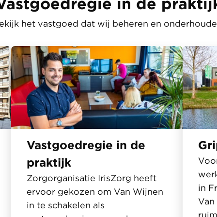
Vastgoedregie in de praktij
ekijk het vastgoed dat wij beheren en onderhoude
Vastgoedregie in de
Gri
praktijk
Voor
wer
Zorgorganisatie IrisZorg heeft
in F
ervoor gekozen om Van Wijnen
Van
in te schakelen als
ruim