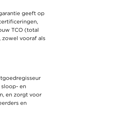
garantie geeft op
rtificeringen,
jouw TCO (total
, zowel vooraf als
stgoedregisseur
 sloop- en
n, en zorgt voor
heerders en