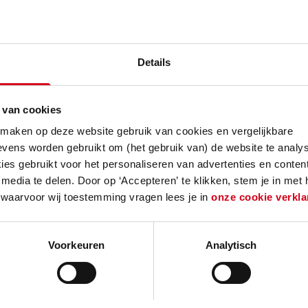
n een ecoloog
Details
e keuringen en inspecties
 van cookies
 onderhoud voeren wij alle werkzaamheden uit die
erhoudsplan en dragen wij mede verantwoordelij
 maken op deze website gebruik van cookies en vergelijkbare
vens worden gebruikt om (het gebruik van) de website te analys
gen en inspecties. Tijdens de uitvoering combinere
es gebruikt voor het personaliseren van advertenties en content
veel mogelijk om een zo hoog mogelijke efficiën
media te delen. Door op ‘Accepteren’ te klikken, stem je in met
en.
 waarvoor wij toestemming vragen lees je in
onze cookie verkla
Voorkeuren
Analytisch