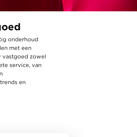
goed
tig onderhoud
den met een
w vastgoed zowel
te service, van
n
trends en