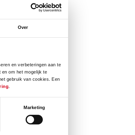
Over
 voortkomen uit
kheid voor
eren en verbeteringen aan te
n wij de
 en om het mogelijk te
tie en minimale
 het gebruik van cookies. Een
ring
.
Marketing