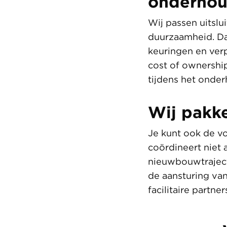
onderhou
Wij passen uitslu
duurzaamheid. Daa
keuringen en verp
cost of ownership
tijdens het onde
Wij pakk
Je kunt ook de v
coördineert niet 
nieuwbouwtrajecte
de aansturing van
facilitaire partn