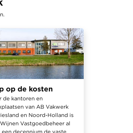
k
n.
p op de kosten
 de kantoren en
kplaatsen van AB Vakwerk
riesland en Noord-Holland is
 Wijnen Vastgoedbeheer al
 een decennium de vaste