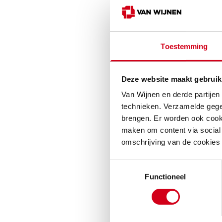
Expertise va
Toestemming
Wettelijk
Deze website maakt gebruik
Bij systematisch
het meerjarenond
Van Wijnen en derde partijen
technieken. Verzamelde gege
wettelijke keurin
brengen. Er worden ook cooki
werkzaamheden zo
maken om content via social 
overlast te bereik
omschrijving van de cookies
Toestemmingsselectie
Functioneel