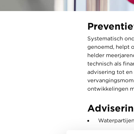
Preventi
Systematisch ond
genoemd, helpt o
helder meerjaren
technisch als fin
advisering tot e
vervangingsmome
ontwikkelingen m
Adviserin
Waterpartije
Voorzieningen