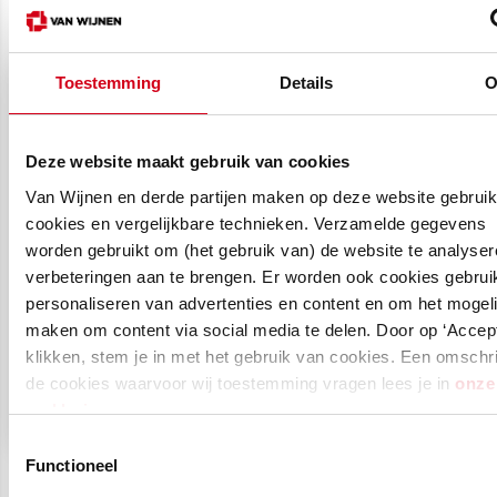
Toestemming
Details
O
Deze website maakt gebruik van cookies
Van Wijnen en derde partijen maken op deze website gebrui
Paul Engel
cookies en vergelijkbare technieken. Verzamelde gegevens
Bedrijfsleider Van Wijnen Vastgoedbeheer
worden gebruikt om (het gebruik van) de website te analyser
Midden
verbeteringen aan te brengen. Er worden ook cookies gebruik
personaliseren van advertenties en content en om het mogeli
‘Onze kracht is dat we het onderhoud
benaderen vanuit de klantvraag, niet
maken om content via social media te delen. Door op ‘Accept
vanuit het bestek’‘The Fizz is een perfect
klikken, stem je in met het gebruik van cookies. Een omschri
voorbeeld van een pand dat de Van
Wijnen-cirkel –ontwikkelen, bouwen,
de cookies waarvoor wij toestemming vragen lees je in
onze
beheren – rond maakt’
verklaring
.
Toestemmingsselectie
Functioneel