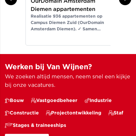
OurDomain Amsterdam
Gr
Diemen appartementen
ni
Realisatie 936 appartementen op
Er
Campus Diemen Zuid (OurDomain
Van
Amsterdam Diemen). ✓ Samen
de-
bouwen wij aan ruimte voor een
Noo
beter leven ✓ Meer dan bouwen
wij
sinds 1907
✓ M
Werken bij Van Wijnen?
We zoeken altijd mensen, neem snel een kijkje
bij onze vacatures.
Bouw
Vastgoedbeheer
Industrie
Constructie
Projectontwikkeling
Staf
Stages & traineeships