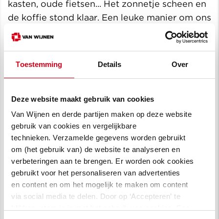
kasten, oude fietsen... Het zonnetje scheen en
de koffie stond klaar. Een leuke manier om ons
project te starten!”
Toestemming
Details
Over
Deze website maakt gebruik van cookies
Van Wijnen en derde partijen maken op deze website
gebruik van cookies en vergelijkbare
technieken. Verzamelde gegevens worden gebruikt
om (het gebruik van) de website te analyseren en
verbeteringen aan te brengen. Er worden ook cookies
gebruikt voor het personaliseren van advertenties
en content en om het mogelijk te maken om content
Saskia Koevoets, bewonersbegeleider, samen met een van de
via social media te delen. Door op ‘Accepteren’ te
buurtbewoners
klikken, stem je in met het gebruik van cookies. Een