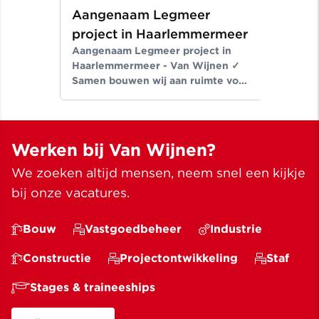
Aangenaam Legmeer
project in Haarlemmermeer
Aangenaam Legmeer project in
Haarlemmermeer - Van Wijnen ✓
Samen bouwen wij aan ruimte voor
een beter leven ✓ Meer dan
bouwen sinds 1907
Werken bij Van Wijnen?
We zoeken altijd mensen, neem snel een kijkje
bij onze vacatures.
Bouw
Vastgoedbeheer
Industrie
Constructie
Projectontwikkeling
Staf
Stages & traineeships