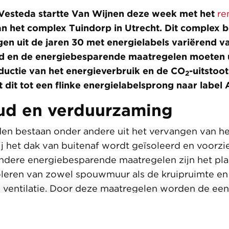
 Vesteda startte Van Wijnen deze week met het
re
n het complex Tuindorp in Utrecht. Dit complex be
n uit de jaren 30 met energielabels variërend va
d en de energiebesparende maatregelen moeten ui
eductie van het energieverbruik en de CO
-uitstoo
2
 dit tot een flinke energielabelsprong naar label 
d en verduurzaming
n bestaan onder andere uit het vervangen van he
j het dak van buitenaf wordt geïsoleerd en voorzi
dere energiebesparende maatregelen zijn het pla
oleren van zowel spouwmuur als de kruipruimte e
 ventilatie. Door deze maatregelen worden de e
, energiezuiniger en bovenal comfortabeler voor 
t vinden onderhoudswerkzaamheden plaats aan de