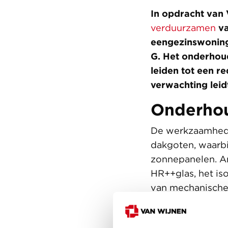
In opdracht van
verduurzamen
va
eengezinswoninge
G. Het onderhou
leiden tot een r
verwachting leidt
Onderhou
De werkzaamhede
dakgoten, waarbi
zonnepanelen. An
HR++glas, het is
van mechanische
beter geïsoleerd
wonen. Daarnaas