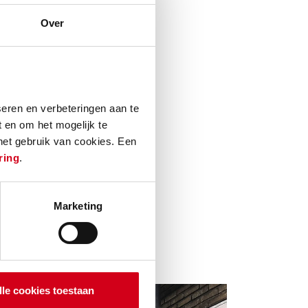
enthousiast uit
 opgeknapt,
Over
eren en verbeteringen aan te
hergebruik van
 en om het mogelijk te
 werkzaamheden
 het gebruik van cookies. Een
, waardoor
ring
.
ichting
t tijdelijk
Marketing
r teruggeplaatst
lle cookies toestaan