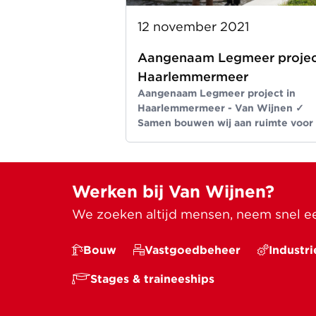
12 november 2021
Aangenaam Legmeer projec
Haarlemmermeer
Aangenaam Legmeer project in
Haarlemmermeer - Van Wijnen ✓
Samen bouwen wij aan ruimte voor
beter leven ✓ Meer dan bouwen si
1907
Werken bij Van Wijnen?
We zoeken altijd mensen, neem snel een
Bouw
Vastgoedbeheer
Industri
Stages & traineeships