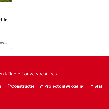
t in
 een
nds
 kijkje bij onze vacatures.
e
Constructie
Projectontwikkeling
Staf