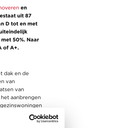
noveren
en
staat uit 87
n D tot en met
teindelijk
t met 50%. Naar
A of A+.
t dak en de
en van
atsen van
n het aanbrengen
engezinswoningen
bewoners om in te
 dakkapellen,