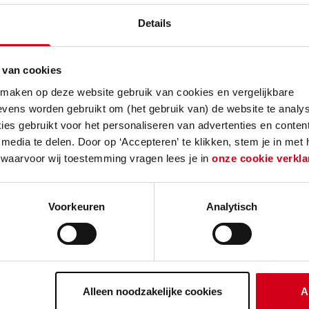
et metselwerk van de gevels. Bewoners geven aan 
lle verbeteringen waardoor ze straks in een geheel
Details
nergiezuinig huis kunnen wonen.
 van cookies
an bestaand groen
 maken op deze website gebruik van cookies en vergelijkbare
vens worden gebruikt om (het gebruik van) de website te analys
ting Struikroven werken samen om het behoud en 
es gebruikt voor het personaliseren van advertenties en content
tot norm te maken bij bouwprojecten. Tijdens de
media te delen. Door op ‘Accepteren’ te klikken, stem je in met
ct moeten steigers in de tuinen worden neergezet
 waarvoor wij toestemming vragen lees je in
onze cookie verkla
 en planten moeten wijken. Vrijwilligers van de st
 wel Struikrovers genoemd, helpen bewoners met he
Voorkeuren
Analytisch
lanten en struiken uit hun tuin, zodat ze later wee
Alleen noodzakelijke cookies
A