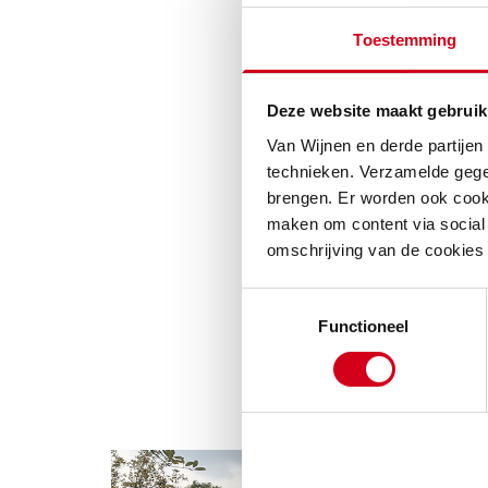
balkons en aan h
te kijken naar a
Toestemming
comfortabel en e
Deze website maakt gebruik
Behoud v
Van Wijnen en derde partijen
technieken. Verzamelde gege
Vesteda en stich
brengen. Er worden ook cooki
bestaand groen 
maken om content via social 
binnen dit proje
omschrijving van de cookies
sommige struiken
Toestemmingsselectie
Struikroven, ook
Functioneel
verwijderen van p
kunnen worden.