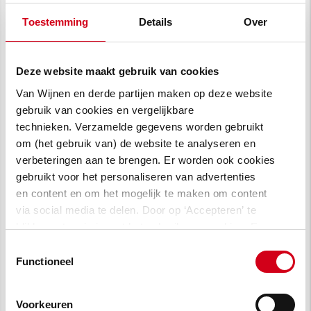
Toestemming
Details
Over
Deze website maakt gebruik van cookies
Van Wijnen en derde partijen maken op deze website
gebruik van cookies en vergelijkbare
technieken. Verzamelde gegevens worden gebruikt
om (het gebruik van) de website te analyseren en
verbeteringen aan te brengen. Er worden ook cookies
gebruikt voor het personaliseren van advertenties
en content en om het mogelijk te maken om content
via social media te delen. Door op ‘Accepteren’ te
klikken, stem je in met het gebruik van cookies. Een
Van links naar rechts: Hidde Weerstra
omschrijving van de cookies waarvoor wij toestemming
Toestemmingsselectie
vragen lees je in
onze cookie verklaring
.
(Stadium Capital Partners), Willem Haaisma
Functioneel
(Van Wijnen), Tom Otte (Otte Installaties)
Voorkeuren