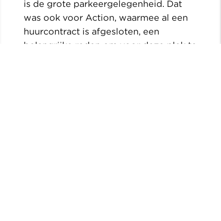
is de grote parkeergelegenheid. Dat
was ook voor Action, waarmee al een
huurcontract is afgesloten, een
belangrijke reden om voor deze plek te
kiezen.”
Veelzijdig bedrijf
Piet, een ervaren rot in het vak, vond
persoonlijk een mooie uitdaging in dit
project. “Ik werk zo’n 25 jaar in de
woningbouw. Maar dit is een
utiliteitswerk, iets totaal anders. Dat
doe ik bepaald niet met twee vingers
in de neus. Ik heb me bijvoorbeeld
verdiept in de eisen die de KNVB en
UEFA stellen aan een ‘voetbalklaar