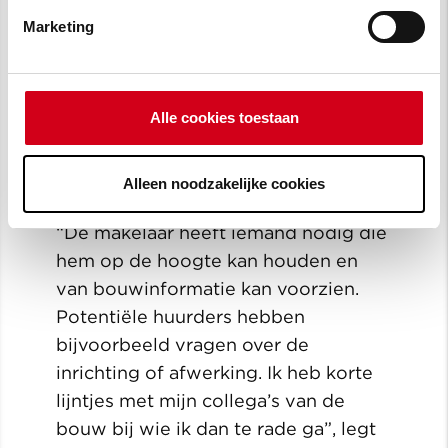
uitdaging volgens Piet van
Marketing
Slochteren. Als verkoopmanager bij
Van Wijnen is hij de tussenpersoon
tussen Van Wijnen en
Makelaardij
Hoekstra
, die voor dit project de
Alle cookies toestaan
verhuur van de commerciële ruimte
in het
Cambuurstadion
regelt.
Alleen noodzakelijke cookies
“De makelaar heeft iemand nodig die
hem op de hoogte kan houden en
van bouwinformatie kan voorzien.
Potentiële huurders hebben
bijvoorbeeld vragen over de
inrichting of afwerking. Ik heb korte
lijntjes met mijn collega’s van de
bouw bij wie ik dan te rade ga”, legt