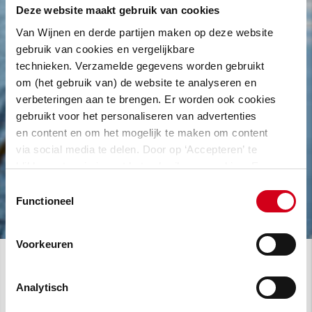
Deze website maakt gebruik van cookies
Van Wijnen en derde partijen maken op deze website
gebruik van cookies en vergelijkbare
technieken. Verzamelde gegevens worden gebruikt
om (het gebruik van) de website te analyseren en
verbeteringen aan te brengen. Er worden ook cookies
gebruikt voor het personaliseren van advertenties
en content en om het mogelijk te maken om content
via social media te delen. Door op ‘Accepteren’ te
klikken, stem je in met het gebruik van cookies. Een
omschrijving van de cookies waarvoor wij toestemming
Toestemmingsselectie
vragen lees je in
onze cookie verklaring
.
Functioneel
Voorkeuren
Ruimtes verhuren die nog gebouwd
Analytisch
moeten worden, dat is echt een