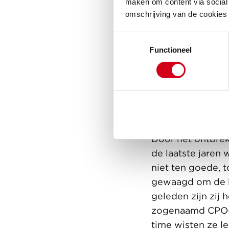
maken om content via social 
omschrijving van de cookies
Toestemmingsselectie
Functioneel
Leefbaar
Door het ontbrek
de laatste jaren
niet ten goede, 
gewaagd om de le
geleden zijn zij 
zogenaamd CPO-pr
time wisten ze l