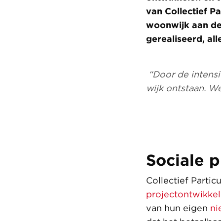
van Collectief P
woonwijk aan de
gerealiseerd, al
“Door de intensi
wijk ontstaan. We
Sociale p
Collectief Parti
projectontwikkel
van hun eigen
ni