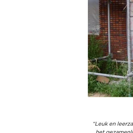
“Leuk en leerz
het gezamenli