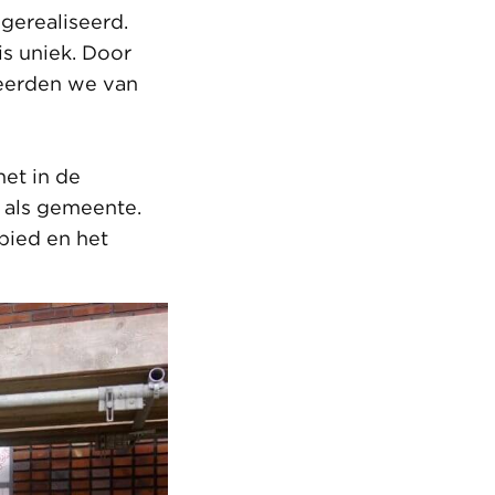
 gerealiseerd.
is uniek. Door
teerden we van
et in de
e als gemeente.
bied en het