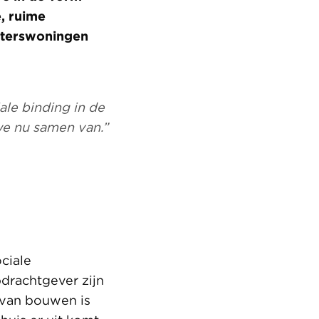
, ruime
rterswoningen
ale binding in de
 we nu samen van.”
ciale
drachtgever zijn
 van bouwen is