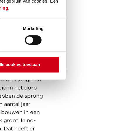
 het gebruik van cookies. Een
ring
.
Marketing
lle cookies toestaan
n veel jongeren
eid in het dorp
hebben de sprong
 aantal jaar
te bouwen in een
groot. In no-
. Dat heeft er