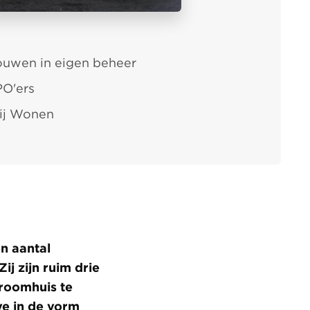
uwen in eigen beheer
O'ers
ij Wonen
n aantal
ij zijn ruim drie
droomhuis te
e in de vorm