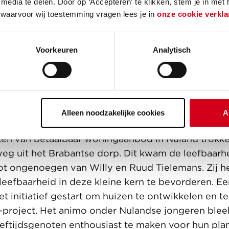
media te delen. Door op ‘Accepteren’ te klikken, stem je in met
 waarvoor wij toestemming vragen lees je in
onze cookie verkla
Voorkeuren
Analytisch
heid een boost geven
Alleen noodzakelijke cookies
A
en van betaalbaar woningaanbod in Nuland trokke
 weg uit het Brabantse dorp. Dit kwam de leefbaarh
tot ongenoegen van Willy en Ruud Tielemans. Zij 
efbaarheid in deze kleine kern te bevorderen. Een
het initiatief gestart om huizen te ontwikkelen en 
oject. Het animo onder Nulandse jongeren bleek 
eeftijdsgenoten enthousiast te maken voor hun plan