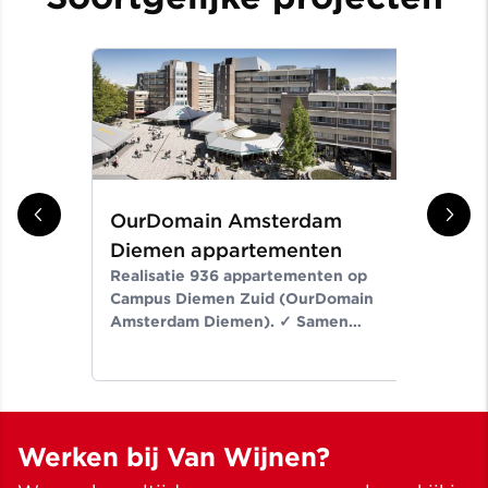
OurDomain Amsterdam
Gr
Diemen appartementen
ni
Realisatie 936 appartementen op
Er
Campus Diemen Zuid (OurDomain
Van
Amsterdam Diemen). ✓ Samen
de-
bouwen wij aan ruimte voor een
Noo
beter leven ✓ Meer dan bouwen
wij
sinds 1907
✓ M
Werken bij Van Wijnen?