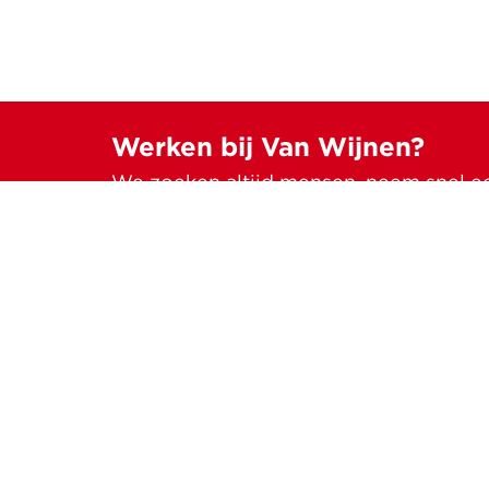
Werken bij Van Wijnen?
We zoeken altijd mensen, neem snel een
Bouw
Vastgoedbeheer
Industri
Stages & traineeships
Wat doen we