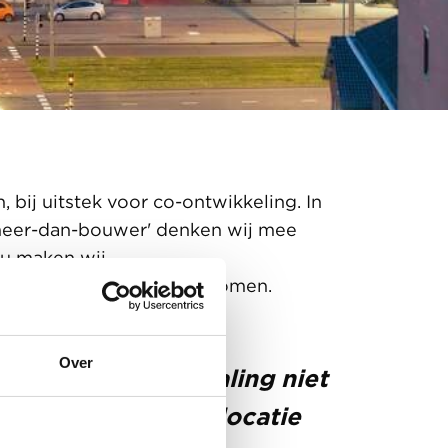
bij uitstek voor co-ontwikkeling. In
meer-dan-bouwer' denken wij mee
ou maken wij
omstbestendig pand te komen.
Over
mmering of uitstraling niet
kelijkheid van de locatie