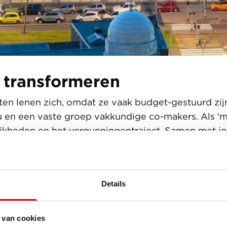
 transformeren
n lenen zich, omdat ze vaak budget-gestuurd zijn, 
en een vaste groep vakkundige co-makers. Als '
jkheden en het vergunningentraject. Samen met j
an verschillende woonconcepten, om tot een toek
Details
g flexibele gebouwstructuur, progra
og wel een fijne plek zijn. De aantrek
 van cookies