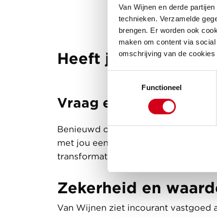
Van Wijnen en derde partijen
technieken. Verzamelde gege
brengen. Er worden ook cooki
maken om content via social 
Heeft jouw pand tra
omschrijving van de cookies
Toestemmingsselectie
Functioneel
Vraag een quickscan a
Benieuwd of jouw pand potentie hee
met jou een quickscan uit. Aan de ha
transformatiepotentie van jouw pand
Zekerheid en waard
Van Wijnen ziet incourant vastgoed a