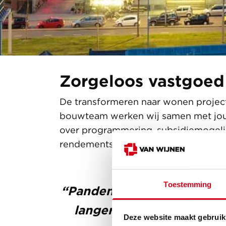
Zorgeloos vastgoed
De transformeren naar wonen projecte
bouwteam werken wij samen met jou 
over programmering, subsidiemogeli
rendementsberekeningen op basis v
Toestemming
“Panden die door hun weini
langer voldoen, kunnen n
Deze website maakt gebruik