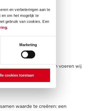
eren en verbeteringen aan te
 en om het mogelijk te
 het gebruik van cookies. Een
ring
.
Marketing
 Om daar achter te komen voeren wij
ven we je inzicht in de
lle cookies toestaan
m samen waarde te creëren: een