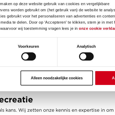
speelt daarbij een sleutelrol.”
 maken op deze website gebruik van cookies en vergelijkbare
vens worden gebruikt om (het gebruik van) de website te analys
es gebruikt voor het personaliseren van advertenties en content
media te delen. Door op ‘Accepteren’ te klikken, stem je in met
nsformatiepotentie?
 waarvoor wij toestemming vragen lees je in
onze cookie verkla
Voorkeuren
Analytisch
an!
ft om getransformeerd te worden naar woningen?
nd van een model, ontwikkeld door de TU Delft, ge
Alleen noodzakelijke cookies
A
.
ecreatie
ls kans. Wij zetten onze kennis en expertise in o