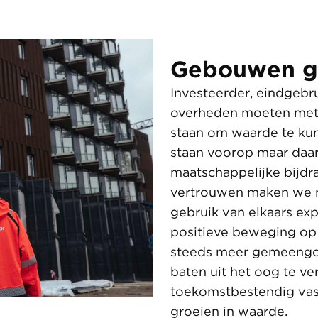
Gebouwen gr
Investeerder, eindgeb
overheden moeten met 
staan om waarde te ku
staan voorop maar daa
maatschappelijke bijdr
vertrouwen maken we m
gebruik van elkaars ex
positieve beweging op
steeds meer gemeengo
baten uit het oog te ve
toekomstbestendig va
groeien in waarde.