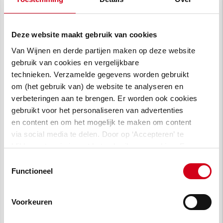
alleen een adviserende rol, maar is uiteindelijk
ook verantwoordelijk voor het waarborgen
van de architectonische kwaliteit en dus voor
Deze website maakt gebruik van cookies
een positief besluit van de
Van Wijnen en derde partijen maken op deze website
welstandscommissie.”
gebruik van cookies en vergelijkbare
technieken. Verzamelde gegevens worden gebruikt
“De kopers die intekenden op deelname aan
om (het gebruik van) de website te analyseren en
het PPO-proces van Appelhoek sloten een
verbeteringen aan te brengen. Er worden ook cookies
overeenkomst en betaalden voor aanvang van
gebruikt voor het personaliseren van advertenties
het project een zogenaamde
en content en om het mogelijk te maken om content
reserveringsvergoeding. Daarmee
via social media te delen. Door op ‘Accepteren’ te
klikken, stem je in met het gebruik van cookies. Een
verzekerden ze zichzelf van een huis. Voor
omschrijving van de cookies waarvoor wij toestemming
Toestemmingsselectie
Van Wijnen bood dit de garantie op serieuze
vragen lees je in
onze cookie verklaring
.
Functioneel
kandidaten. Toen de gebruikelijke zeventig
procent van de woningen verkocht was,
Voorkeuren
startten we met de bouw. Dat was in juni van
dit jaar. Eind 2024 zijn alle woningen