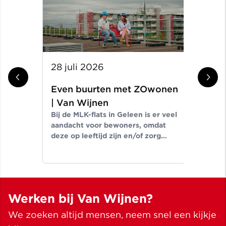
28 juli 2026
14 
Even buurten met ZOwonen
Ev
In d
| Van Wijnen
de 
Bij de MLK-flats in Geleen is er veel
tus
aandacht voor bewoners, omdat
Een
deze op leeftijd zijn en/of zorg
cent
nodig hebben. In deze video gaan
Thomas Starmans en Caroline
Laeven met elkaar in gesprek.
Werken bij Van Wijnen?
We zoeken altijd mensen, neem snel een kijkje