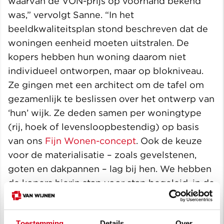
waarvan de VON-prijs op voorhand bekend
was,” vervolgt Sanne. “In het
beeldkwaliteitsplan stond beschreven dat de
woningen eenheid moeten uitstralen. De
kopers hebben hun woning daarom niet
individueel ontworpen, maar op blokniveau.
Ze gingen met een architect om de tafel om
gezamenlijk te beslissen over het ontwerp van
‘hun’ wijk. Ze deden samen per woningtype
(rij, hoek of levensloopbestendig) op basis
van ons
Fijn Wonen-concept
. Ook de keuze
voor de materialisatie – zoals gevelstenen,
goten en dakpannen – lag bij hen. We hebben
de kopers hierin stap voor stap begeleid, in de
vorm van workshops. Daar was steeds ook de
architect bij aanwezig. Hij heeft namelijk niet
Toestemming
Details
Over