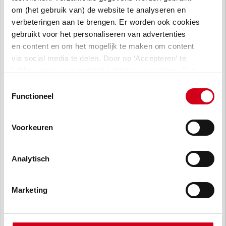
Frank Alberts
om (het gebruik van) de website te analyseren en
verbeteringen aan te brengen. Er worden ook cookies
Directie
gebruikt voor het personaliseren van advertenties
en content en om het mogelijk te maken om content
020-36 44 000
via social media te delen. Door op ‘Accepteren’ te
klikken, stem je in met het gebruik van cookies. Een
f.alberts@vanwijnen.nl
omschrijving van de cookies waarvoor wij toestemming
Toestemmingsselectie
vragen lees je in
onze cookie verklaring
.
Functioneel
LinkedIn profiel bekijken
Voorkeuren
Analytisch
Rick Leusink
Directie
Marketing
020-36 44 000