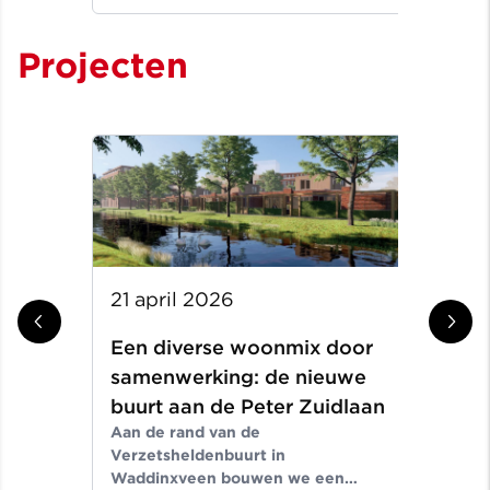
wij
sinds 1907
✓ M
Projecten
21 april 2026
10
Een diverse woonmix door
Ni
samenwerking: de nieuwe
OL
Voo
buurt aan de Peter Zuidlaan
rea
Aan de rand van de
lab
Verzetsheldenbuurt in
bes
Waddinxveen bouwen we een