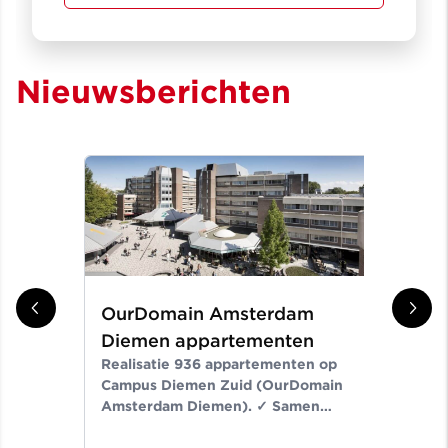
Nieuwsberichten
OurDomain Amsterdam
Gr
Diemen appartementen
ni
Realisatie 936 appartementen op
Er
Campus Diemen Zuid (OurDomain
Van
Amsterdam Diemen). ✓ Samen
de-
bouwen wij aan ruimte voor een
Noo
beter leven ✓ Meer dan bouwen