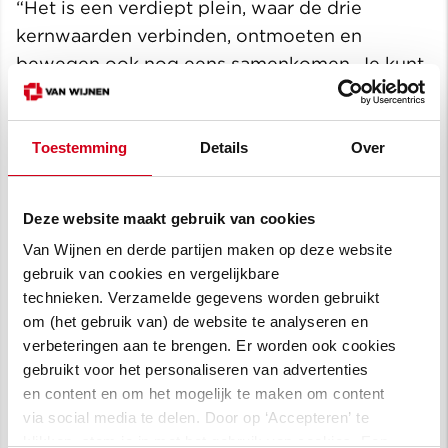
“Het is een verdiept plein, waar de drie
kernwaarden verbinden, ontmoeten en
bewegen ook nog eens samenkomen. Je kunt
er bijvoorbeeld voetballen, maar je kunt het
plein ook gebruiken voor evenementen.” Bram
vult aan: “Het ‘zwembadplein’ kan zelfs dienen
Toestemming
Details
Over
voor opvang van water. Dit is een toevoeging
die normaal gesproken alleen in stedelijke
Deze website maakt gebruik van cookies
gebieden wordt toegepast. Maar het
Van Wijnen en derde partijen maken op deze website
hoogheemraadschap benadrukte dat dit de
gebruik van cookies en vergelijkbare
bewoners bewust maakt van
technieken. Verzamelde gegevens worden gebruikt
klimaatverandering. Dit is de reden om het in
om (het gebruik van) de website te analyseren en
het plan te behouden.”
verbeteringen aan te brengen. Er worden ook cookies
gebruikt voor het personaliseren van advertenties
en content en om het mogelijk te maken om content
via social media te delen. Door op ‘Accepteren’ te
klikken, stem je in met het gebruik van cookies. Een