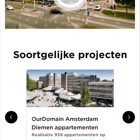
Soortgelijke projecten
OurDomain Amsterdam
Gr
Diemen appartementen
ni
Realisatie 936 appartementen op
Er