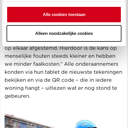
Onderstaande video laat zien hoe aan het
Alle cookies toestaan
gebouw is gewerkt. Uitvoerder Lennart
Gillissen legt uit wat de voordelen zijn van
werken met BIM: “Doordat alles in 3D
Alleen noodzakelijke cookies
modellen is uitgewerkt, zijn alle koppelingen
op elkaar afgestemd. Hierdoor is de kans op
menselijke fouten steeds kleiner en hebben
we minder faalkosten.” Alle onderaannemers
konden via hun tablet de nieuwste tekeningen
bekijken en via de QR code – die in iedere
woning hangt – uitlezen wat er nog stond te
gebeuren.