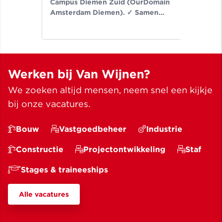
Campus Diemen Zuid (OurDomain
Van
Amsterdam Diemen). ✓ Samen
de-
bouwen wij aan ruimte voor een
Noo
beter leven ✓ Meer dan bouwen
wij
sinds 1907
✓ M
Werken bij Van Wijnen?
We zoeken altijd mensen, neem snel een kijkje
bij onze vacatures.
Bouw
Vastgoedbeheer
Industrie
Constructie
Projectontwikkeling
Staf
Stages & traineeships
Alle vacatures