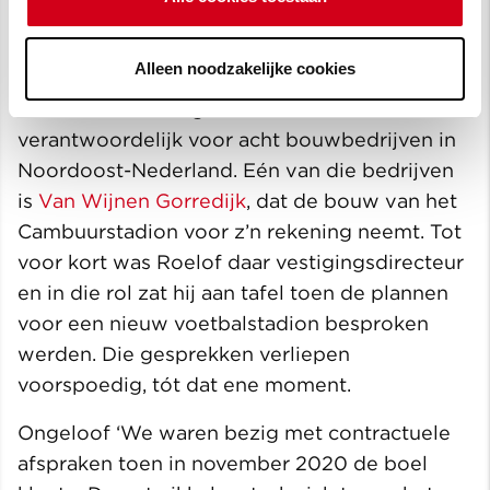
zakelijk, als inwoner van de gemeente
Leeuwarden én SC Cambuurfan.
Alleen noodzakelijke cookies
Roelof Faber is regiodirecteur en
verantwoordelijk voor acht bouwbedrijven in
Noordoost-Nederland. Eén van die bedrijven
is
Van Wijnen Gorredijk
, dat de bouw van het
Cambuurstadion voor z’n rekening neemt. Tot
voor kort was Roelof daar vestigingsdirecteur
en in die rol zat hij aan tafel toen de plannen
voor een nieuw voetbalstadion besproken
werden. Die gesprekken verliepen
voorspoedig, tót dat ene moment.
Ongeloof ‘We waren bezig met contractuele
afspraken toen in november 2020 de boel