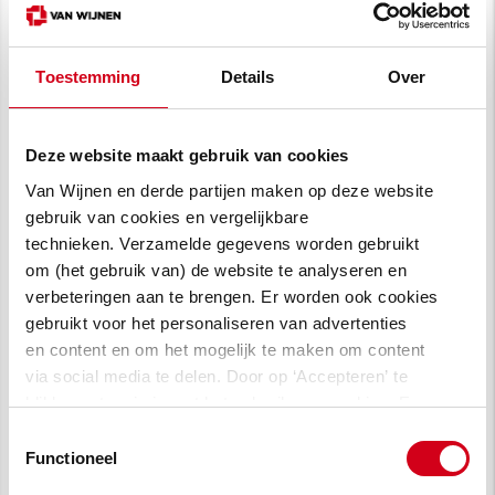
Vestigingsdirecteur
f.lely@vanwijnen.nl
Toestemming
Details
Over
LinkedIn profiel bekijken
Deze website maakt gebruik van cookies
Van Wijnen en derde partijen maken op deze website
gebruik van cookies en vergelijkbare
technieken. Verzamelde gegevens worden gebruikt
Alex Letteboer
om (het gebruik van) de website te analyseren en
Manager Acquisitie en
verbeteringen aan te brengen. Er worden ook cookies
gebruikt voor het personaliseren van advertenties
Verwerving
en content en om het mogelijk te maken om content
via social media te delen. Door op ‘Accepteren’ te
+31653734127
klikken, stem je in met het gebruik van cookies. Een
omschrijving van de cookies waarvoor wij toestemming
Toestemmingsselectie
a.letteboer@vanwijnen.nl
vragen lees je in
onze cookie verklaring
.
Functioneel