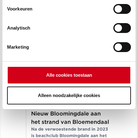
LinkedIn profiel bekijken
Voorkeuren
Analytisch
Projecten
Marketing
Alle cookies toestaan
Alleen noodzakelijke cookies
20 juli 2026
20 
Nieuw Bloomingdale aan
Le
het strand van Bloemendaal
AR
Na de verwoestende brand in 2023
Som
is beachclub Bloomingdale aan het
vak