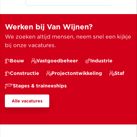
een beter leven ✓ Meer dan
bouwen sinds 1907
Werken bij Van Wijnen?
We zoeken altijd mensen, neem snel een kijkje
bij onze vacatures.
Bouw
Vastgoedbeheer
Industrie
Constructie
Projectontwikkeling
Staf
Stages & traineeships
Alle vacatures