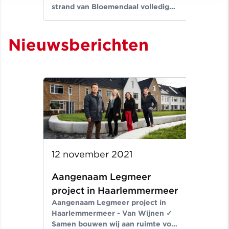
strand van Bloemendaal volledig
een
verwoest. Beachclub Bloomingdale
den
is bekend bij vele Amsterdammers.
nie
Nieuwsberichten
In de strandtent werden voorheen
was
grote feesten gehouden. Na de
Ams
brand is er twee jaar lang gewerkt
het
aan een volledig nieuw ontwerp
bij
voor de beachclub.
van
vei
en 
12 november 2021
Aangenaam Legmeer
project in Haarlemmermeer
Aangenaam Legmeer project in
Haarlemmermeer - Van Wijnen ✓
Samen bouwen wij aan ruimte voor