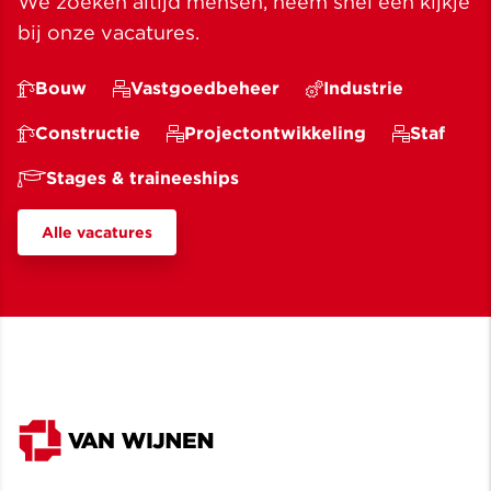
We zoeken altijd mensen, neem snel een kijkje
onthuld: Hillamastate.
bij onze vacatures.
Bouw
Vastgoedbeheer
Industrie
Constructie
Projectontwikkeling
Staf
Stages & traineeships
Alle vacatures