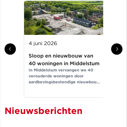
4 juni 2026
29
Sloop en nieuwbouw van
Ni
40 woningen in Middelstum
ap
In Middelstum vervangen we 40
Th
verouderde woningen door
Op 
aardbevingsbestendige nieuwbouw
rea
die weer voldoet aan de eisen van
we 
deze tijd. In overleg met de
nie
gemeente, Nationaal Coördinator
opd
Groningen (NCG) en bewoners is
Nieuwsberichten
gekozen voor volledige vervanging.