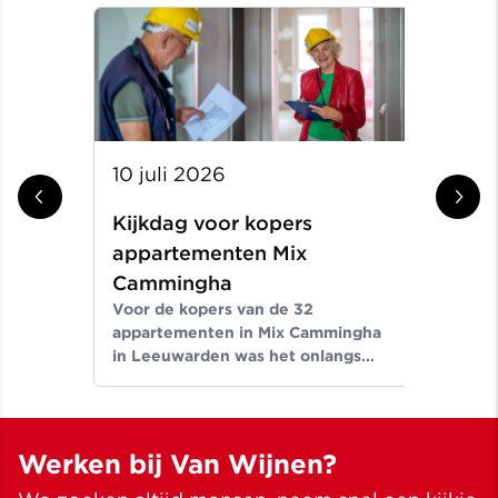
10 juli 2026
11
Kijkdag voor kopers
On
appartementen Mix
wo
Wat
Cammingha
ver
Voor de kopers van de 32
ver
appartementen in Mix Cammingha
nie
in Leeuwarden was het onlangs
gem
een bijzondere mijlpaal. Tijdens
voo
een kijkdag kregen zij voor het
pla
eerst de kans om hun toekomstige
woning van binnen te bekijken. Ook
Werken bij Van Wijnen?
werd de naam van het
appartementencomplex officieel